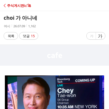
C
주식게시판📈🚀
A
choi 가 아니네
F
작
작
조
여시
26.07.09
1,162
성
성
회
E
자
시
수
글
가
글
목록
댓글
15
가
간
자
자
크
크
기
기
크
작
게
게