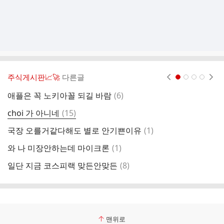
주식게시판📈🚀
다른글
현재페이지 1
2
3
4
댓
애플은 꼭 노키아꼴 되길 바람
(
6
)
나
글
댓
choi 가 아니네
(
15
)
마
글
댓
국장 오를거같다해도 별로 안기쁜이유
(
1
)
하
글
댓
와 나 미장안하는데 마이크론
(
1
)
이
글
댓
일단 지금 코스피랙 맞든안맞든
(
8
)
평
글
맨위로