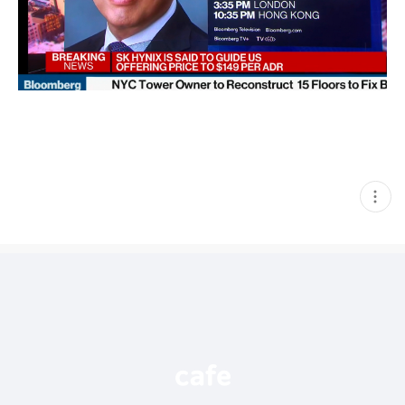
현
재
게
시
글
추
가
기
능
열
기