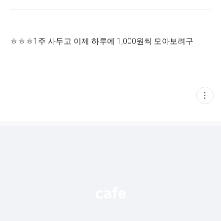
ㅎㅎㅎ1주 사두고 이제 하루에 1,000원씩 모아보려구
현
재
게
시
글
추
가
기
능
열
기