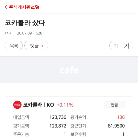
C
주식게시판📈🚀
A
코카콜라 샀다
F
작
작
조
여시
26.07.09
628
성
성
회
E
자
시
수
글
가
글
목록
댓글
5
가
간
자
자
크
크
기
기
크
작
게
게