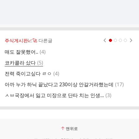
주식게시판📈🚀
다른글
현재페이지 1
2
3
4
댓
매도 잘못했어..
(
4
)
이
글
댓
코카콜라 샀다
(
5
)
미
글
댓
전력 죽이고싶다 ㄹㅇ
(
4
)
글
댓
아까 누가 하닉 끝났다고 230이상 안갈거라했는데
(
17
)
글
댓
ㅅㅂ국장에서 잃고 미장으로 단타 치는 인생...
(
3
)
마
글
맨위로