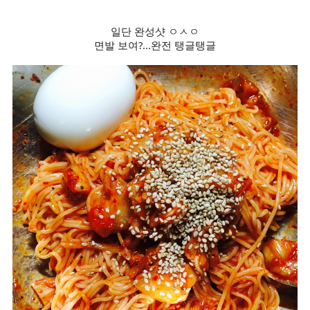
일단 완성샷 ㅇㅅㅇ
면발 보여?...완전 탱글탱글