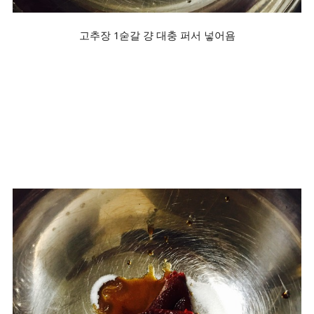
고추장 1숟갈 걍 대충 퍼서 넣어욤