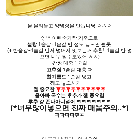
물 올려놓고 양념장을 만듭니당 ㅇㅅㅇ
양념 아빠숟가락 기준으로
설탕
1숟갈~1숟갈 반 정도 넣으면 될듯
(+ 반숟갈~1숟갈 먼저 넣어서 맛보는거 추천!! 1숟갈 반 넣
으면 너무 달수도있어 ㅎㅎ)
간장
대충 1숟갈
고추장
1숟갈 대충 퍼
참기름
도 1숟갈 넣고
깨
도 넣으시거~~~
젤 중요한
후추
후추후추후추후추
울아빠 국수는 후추가 젤 중요험
후추 걍 존나마니넣어 ㅋㅋㅋㅋㅋㅋㅋ
(*너무많이넣으면 진짜 매움주의..*)
팍파파파팦ㅍ
아 글구 난 김치넣어서 먹어