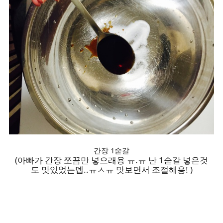
간장 1숟갈
(아빠가 간장 쪼끔만 넣으래용 ㅠ.ㅠ 난 1숟갈 넣은것
도 맛있었는뎁..ㅠㅅㅠ 맛보면서 조절해용! )