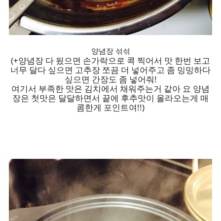
양념장 섞섞
(+양념장 다 됬으면 손가락으로 콕 찍어서 맛 한번 보고
너무 달다 싶으면 고추장 쪼끔 더 넣어주고 좀 밍밍하다
싶으면 간장도 좀 넣어줘!
여기서 부족한 맛은 김치에서 채워주는거 같아 요 양념
장은 첫맛은 달달하면서 끝에 후추맛이 올라오는게 매
콤한게 포인트여!!)