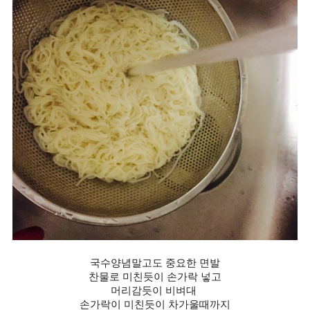
국수양념말고도 중요한 면발
찬물로 미친듯이 손가락 넣고
머리감듯이 비벼대
손가락이 미친듯이 차가울때까지