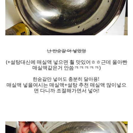
난 반숟갈 더 넣었엉
(+설탕대신에 매실액 넣으면 훨 맛있어ㅎㅎ근데 울아빤
매실액같은거 안씀ㅋㅋㅋㅋㅋ)
한숟갈만 넣어도 충분히 달아용!
매실액 넣을여시는 매실액+설탕 추천 매실액 많이넣으
면 다니까 조절해가면서 넣어!