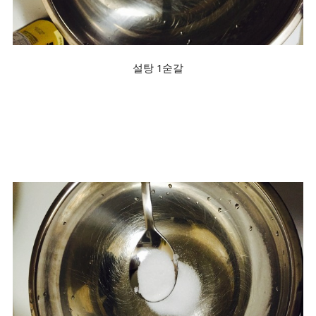
설탕 1숟갈