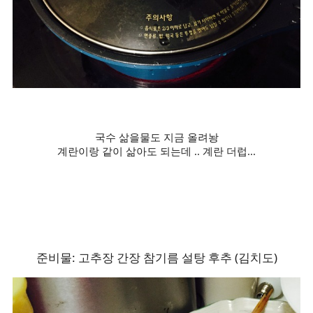
국수 삶을물도 지금 올려놩
계란이랑 같이 삶아도 되는데 .. 계란 더럽...
준비물: 고추장 간장 참기름 설탕 후추 (김치도)