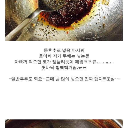
통후추로 넣음 마시써
울아빠 저거 두배는 넣는듯
아빠꺼 먹으면 코가 뻥뚤리듯이 매웤ㅋㅋ큐ㅠㅠㅠㅠ
혓바닥 헿헼헼거림.ㅠㅠ
+일반후추도 되요~ 근데 넘 많이 넣으면 진짜 맵다!!!조심~~