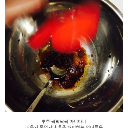
후추 팍팍팍팍 마니마니
매운거 못먹거나 후추 싫어하는 언니들은