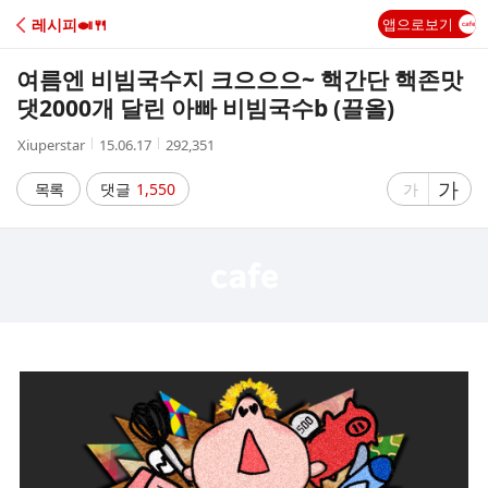
C
레시피🍛🍴
앱으로보기
A
여름엔 비빔국수지 크으으으~ 핵간단 핵존맛
F
댓2000개 달린 아빠 비빔국수b (끌올)
작
작
조
Xiuperstar
15.06.17
292,351
E
성
성
회
자
시
수
글
가
글
목록
댓글
1,550
가
간
자
자
크
크
기
기
크
작
게
게