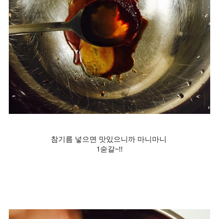
참기름 넣으면 맛있으니까 마니마니
1숟갈~!!