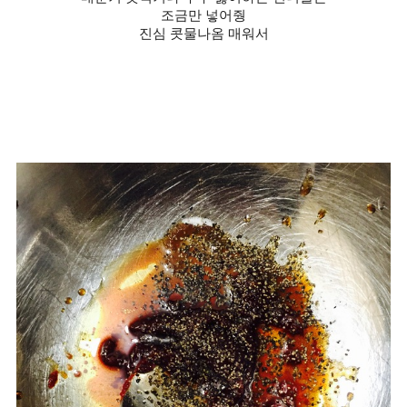
조금만 넣어줭
진심 콧물나옴 매워서