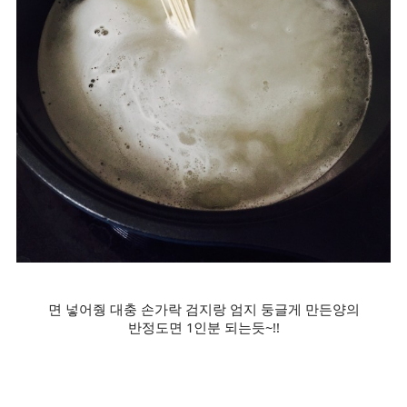
면 넣어줭 대충 손가락 검지랑 엄지 둥글게 만든양의
반정도면 1인분 되는듯~!!