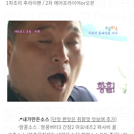
1차조리 후라이팬 / 2차 에어프라이어or오븐
📍
내가만든소스
[단맛 짠맛은 취향껏 맛보며 추가]
-땅콩소스 : 땅콩버터3 간장2 마요네즈2 와사비 꿀