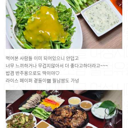
먹어본 사람들 이미 되어있으니 안덥고
너무 느끼하거나 무겁지않아서 더 좋다고하더라고~~~
밥겸 반주용으로도 딱이야♡
라이스 페이퍼 곁들이몀 월남쌈도 가넝