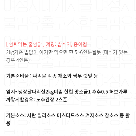
[ 쌈싸먹는 홈쌈닭 ] 계량: 밥수저, 종이컵
2kg기준 밥없이 이거만 먹으면 한 5~6인분될듯 (대식가 있는
경우 4인분)
기본준비물 : 싸먹을 각종 채소와 쌈무 깻잎 등
염지- 냉장닭다리살2kg미림 한컵 맛소금1 후추0.5 허브가루
까맣게할경우: 노추간장 2스푼
기본소스: 시판 칠리소스 머스터드소스 겨자소스 참소스 등 활
용