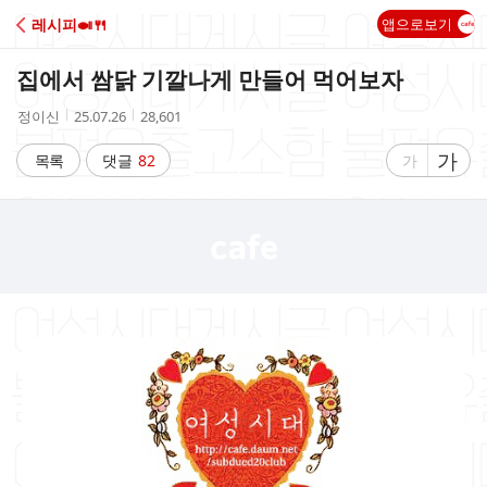
C
레시피🍛🍴
앱으로보기
A
집에서 쌈닭 기깔나게 만들어 먹어보자
F
작
작
조
정이신
25.07.26
28,601
성
성
회
E
자
시
수
글
가
글
목록
댓글
82
가
간
자
자
크
크
기
기
크
작
게
게