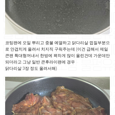
코팅팬에 오일 뿌리고 중불 예열하고 닭다리살 껍질부분으
로 안겹치게 올려서 치지직 구워주는데 (이건 급해서 제일
큰팬 특대형꺼내서 한방에 꽉차게 많이 올린건데 가운데만
되더라고 그냥 일반 큰후라이팬에 경우
닭다리살 3장 정도 올려서해)