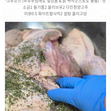
-고추소스 (부추무침에도 넣었음 & 닭 찍먹소스로도 좋음) : 맛
소금1 들기름2 올리브유2 다진청양고추
미원0.5 화이트발사믹2 설탕 올리고당