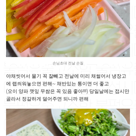
손님초대 전날 손질
야채씻어서 물기 꼭 잘빼고 전날에 미리 채썰어서 냉장고
에 랩씌워놓으면 편해~ 채반있는 통이면 더 좋고
(오이 양파 깻잎 무쌈은 꼭 있음 좋아!!!!) 당일날에는 접시만
골라서 정갈하게 덜어주면 되니까 편해