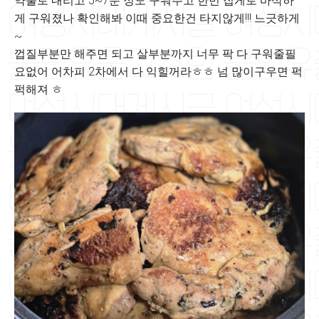
약불로 내리고 5~7분 정도 구워주고 한번 집게로 바삭하
게 구워졌나 확인해봐 이때 중요한건 타지않게!!! 느긋하게
~
껍질부분만 해주면 되고 살부분까지 너무 팍 다 구워줄필
요없어 어차피 2차에서 다 익힐꺼라ㅎㅎ 넘 많이구우면 퍽
퍽해져 ㅎ