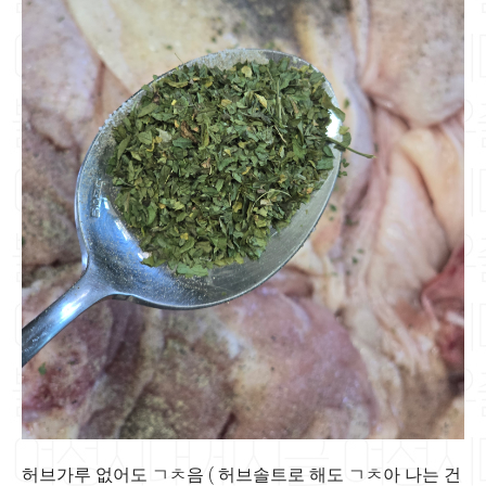
허브가루 없어도 ㄱㅊ음 ( 허브솔트로 해도 ㄱㅊ아 나는 건