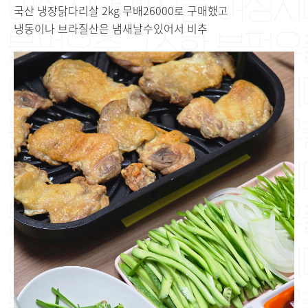
국산 냉장닭다리살 2kg 무배26000로 구매했고
냉동이나 브라질산은 냄새날수있어서 비추