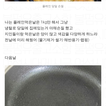
플레인 당일 손질
나는 플레인먹은날은 1kg만 해서 그냥
냉털로 당일에 집에있는거 야채손질 했고
지인들이랑 먹은날은 양이 많고 색감을 다양하게 하느라
전날에 미리 해뒀어 (물기제거-썰기-채반용기-랩핑)
다음날