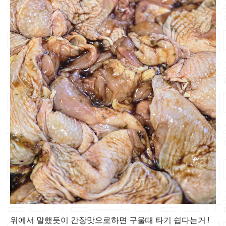
위에서 말했듯이 간장맛으로하면 구울때 타기 쉽다는거 !