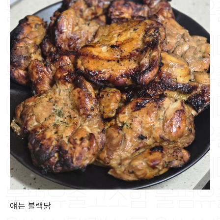
얘는 블랙닭