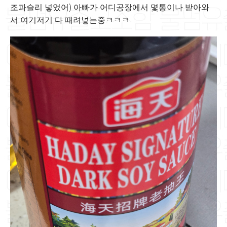
조파슬리 넣었어) 아빠가 어디공장에서 몇통이나 받아와
서 여기저기 다 때려넣는중ㅋㅋㅋ