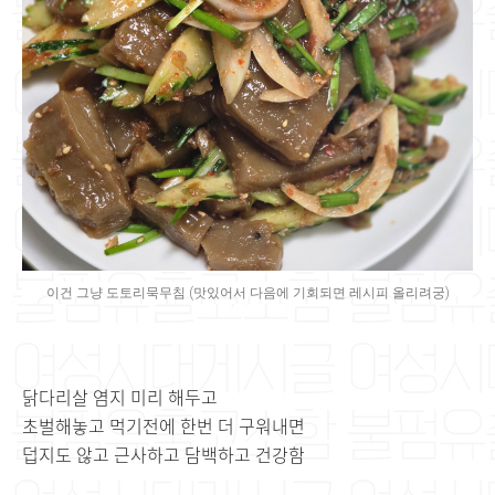
이건 그냥 도토리묵무침 (맛있어서 다음에 기회되면 레시피 올리려궁)
닭다리살 염지 미리 해두고
초벌해놓고 먹기전에 한번 더 구워내면
덥지도 않고 근사하고 담백하고 건강함