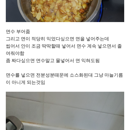
면수 부어줌
그리고 면이 적당히 익었다싶으면 면을 넣어주는데
씹어서 안이 조금 딱딱할때 넣어서 면수 계속 넣으면서 졸
여줘야함
좀 짜다싶으면 면수말고 물넣어서 면 익혀도됨
면수를 넣으면 전분성분때문에 소스화된대 그냥 마늘기름
이 아니게 되는것임