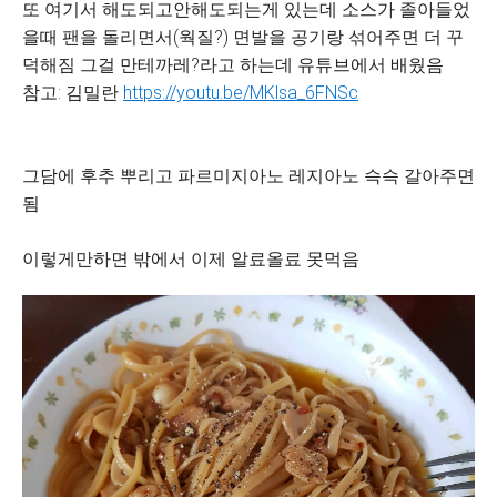
또 여기서 해도되고안해도되는게 있는데 소스가 졸아들었
을때 팬을 돌리면서(웍질?) 면발을 공기랑 섞어주면 더 꾸
덕해짐 그걸 만테까레?라고 하는데 유튜브에서 배웠음
참고: 김밀란
https://youtu.be/MKlsa_6FNSc
그담에 후추 뿌리고 파르미지아노 레지아노 슥슥 갈아주면
됨
이렇게만하면 밖에서 이제 알료올료 못먹음