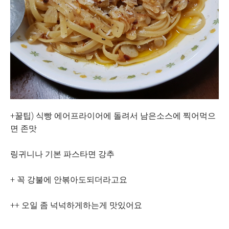
+꿀팁) 식빵 에어프라이어에 돌려서 남은소스에 찍어먹으
면 존맛
링귀니나 기본 파스타면 강추
+ 꼭 강불에 안볶아도되더라고요
++ 오일 좀 넉넉하게하는게 맛있어요