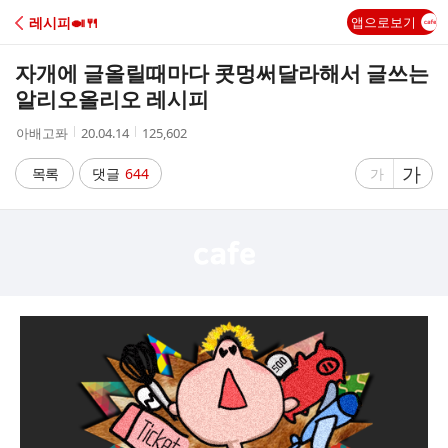
C
레시피🍛🍴
앱으로보기
A
자개에 글올릴때마다 콧멍써달라해서 글쓰는
F
알리오올리오 레시피
작
작
조
아배고퐈
20.04.14
125,602
E
성
성
회
자
시
수
글
가
글
목록
댓글
644
가
간
자
자
크
크
기
기
크
작
게
게