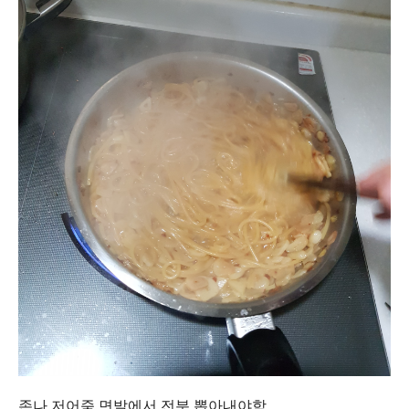
존나 저어줌 면발에서 전분 뽑아내야함