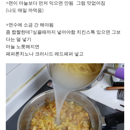
※면이 마늘보다 먼저 익으면 안됨.. 그럼 맛없어짐
(나도 매일 까먹음)
+면수에 소금 간 해야됨
좀 짭짤한데?싶을때까지 넣어야함 치킨스톡 있으면 그보
다는 덜 넣기
마늘 노릇해지면
페퍼론치노나 크러시드 레드페퍼 넣고