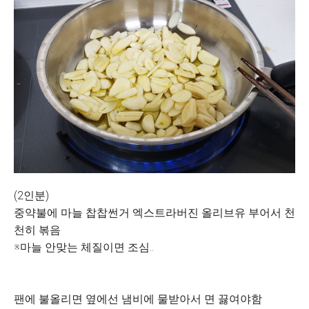
(2인분)
중약불에 마늘 찹찹썬거 엑스트라버진 올리브유 부어서 천
천히 볶음
※마늘 안맞는 체질이면 조심..
팬에 불올리면 옆에선 냄비에 물받아서 면 끓여야함