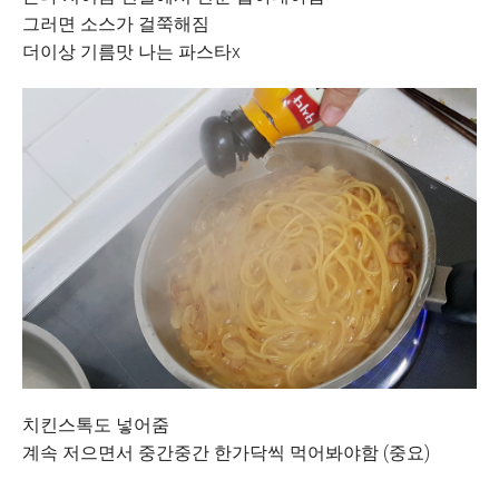
그러면 소스가 걸쭉해짐
더이상 기름맛 나는 파스타x
치킨스톡도 넣어줌
계속 저으면서 중간중간 한가닥씩 먹어봐야함 (중요)