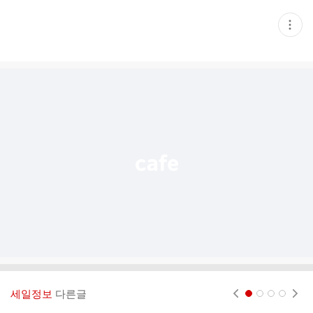
현
재
게
시
글
추
가
기
능
열
기
세일정보
다른글
현재페이지 1
2
3
4