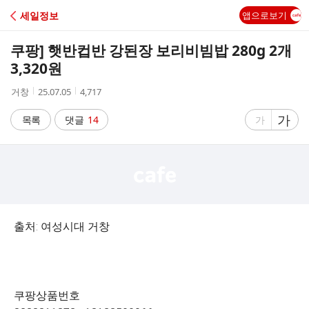
C
세일정보
앱으로보기
A
쿠팡] 햇반컵반 강된장 보리비빔밥 280g 2개
F
3,320원
작
작
조
거창
25.07.05
4,717
E
성
성
회
자
시
수
글
가
글
목록
댓글
14
가
간
자
자
크
크
기
기
크
작
게
게
출처: 여성시대 거창
쿠팡상품번호