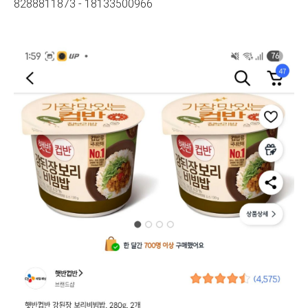
8288811873 - 18133500966