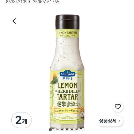
8633421099 - 25055161765