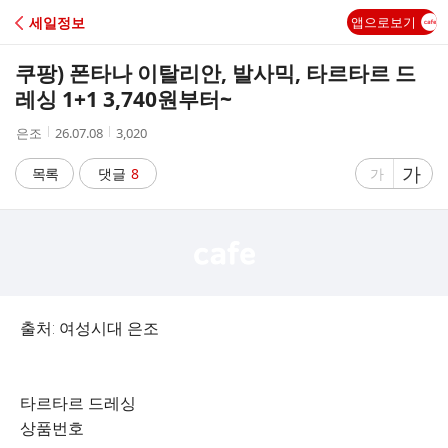
C
세일정보
앱으로보기
A
쿠팡) 폰타나 이탈리안, 발사믹, 타르타르 드
F
레싱 1+1 3,740원부터~
작
작
조
은조
26.07.08
3,020
E
성
성
회
자
시
수
글
가
글
목록
댓글
8
가
간
자
자
크
크
기
기
크
작
게
게
출처: 여성시대 은조
타르타르 드레싱
상품번호