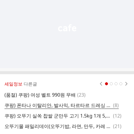
능
열
기
세일정보
다른글
현재페이지 1
2
3
4
댓
(품절) 쿠팡) 여성 벨트 990원 무배
(
23
)
쿠
글
댓
쿠팡) 폰타나 이탈리안, 발사믹, 타르타르 드레싱 1+1 3,740원부터~
(
8
)
토
글
댓
쿠팡) 오뚜기 실쏙 찹쌀 군만두 고기 1.5kg 1개 5,990원(로켓프레시)
(
12
)
글
댓
오뚜기몰 패밀리데이(오뚜기밥, 라면, 만두, 카레 등 특가) (3만원 이상 무배)
(
21
)
글