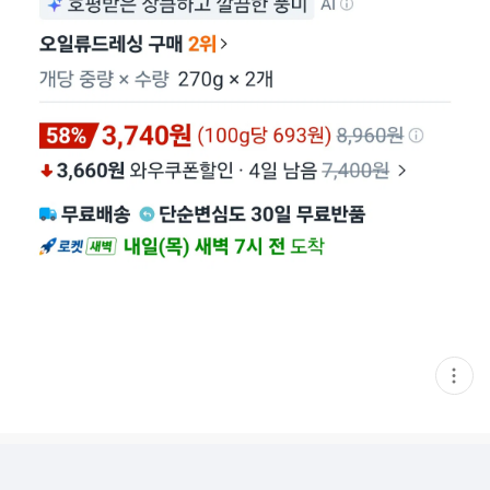
현
재
게
시
글
추
가
기