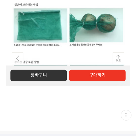
현
재
게
시
글