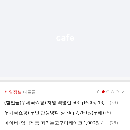
추
가
기
능
열
기
세일정보
다른글
현재페이지 1
2
3
4
댓
(할인끝)우체국쇼핑) 저염 백명란 500g+500g 13,120원(무배)
(
33
)
글
댓
우체국쇼핑) 무안 만생양파 상 3kg 2,760원(무배)
(
5
)
누
글
댓
네이버) 임박제품 떠먹는고구마케이크 1,000원 / 오트밀스콘(4봉) 990원 / 피자빵 1,990원 (배송비 3,500원)
(
29
)
아
글