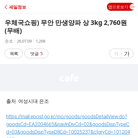
C
세일정보
앱으로보기
A
우체국쇼핑) 무안 만생양파 상 3kg 2,760원
F
(무배)
작
작
조
은조
26.07.09
1,208
E
성
성
회
자
시
수
글
가
글
목록
댓글
5
가
간
자
자
크
크
기
기
크
작
게
게
출처: 여성시대 은조
https://mall.epost.go.kr/mo/goods/goodsDetailView.do?
goodsCd=EA2004665&pavlnDivCd=02&goodsDispTypeC
d=03&goodsDispTypeDtlCd=10025237&ctgryCd=101204