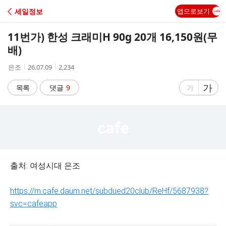
C
세일정보
앱으로보기
A
11번가) 한성 크래미H 90g 20개 16,150원(무
F
배)
작
작
조
은조
26.07.09
2,234
E
성
성
회
자
시
수
글
가
글
목록
댓글
9
가
간
자
자
크
크
기
기
크
작
게
게
출처: 여성시대 은조
https://m.cafe.daum.net/subdued20club/ReHf/5687938?
svc=cafeap
p