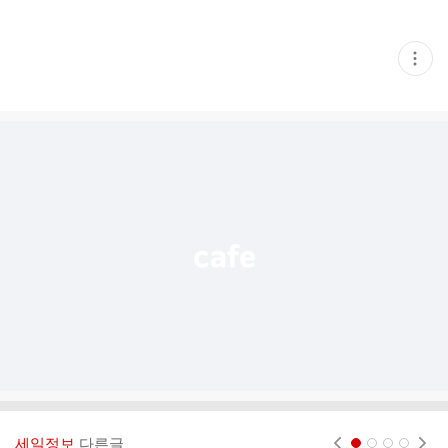
현
재
게
시
글
추
가
기
능
열
기
세일정보
다른글
현재페이지 1
2
3
4