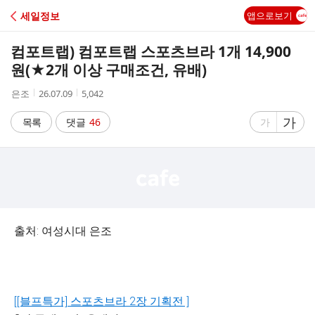
C
세일정보
앱으로보기
A
컴포트랩) 컴포트랩 스포츠브라 1개 14,900
F
원(★2개 이상 구매조건, 유배)
작
작
조
은조
26.07.09
5,042
E
성
성
회
자
시
수
글
가
글
목록
댓글
46
가
간
자
자
크
크
기
기
크
작
게
게
출처: 여성시대 은조
[[블프특가] 스포츠브라 2장 기획전 ]