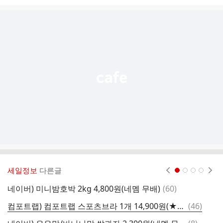
시
글
추
가
기
능
열
기
세일정보
다른글
현재페이지 1
2
3
4
댓
네이버) 미니밤호박 2kg 4,800원(네멤 무배)
(
60
)
글
댓
컴포트랩) 컴포트랩 스포츠브라 1개 14,900원(★2개 이상 구매조건, 유배)
(
46
)
❌
글