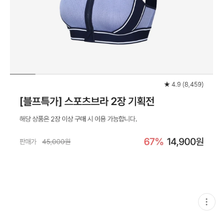
현
재
게