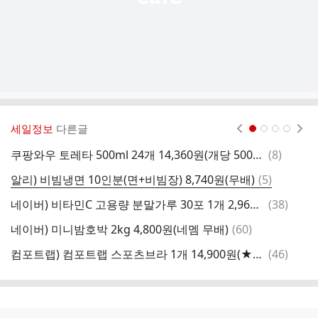
세일정보
다른글
현재페이지 1
2
3
4
댓
쿠팡와우 토레타 500ml 24개 14,360원(개당 500원대)
(
8
)
글
댓
알리) 비빔냉면 10인분(면+비빔장) 8,740원(무배)
(
5
)
글
댓
네이버) 비타민C 고용량 분말가루 30포 1개 2,960원(네멤 무배)
(
38
)
네
글
댓
네이버) 미니밤호박 2kg 4,800원(네멤 무배)
(
60
)
글
댓
컴포트랩) 컴포트랩 스포츠브라 1개 14,900원(★2개 이상 구매조건, 유배)
(
46
)
❌
글