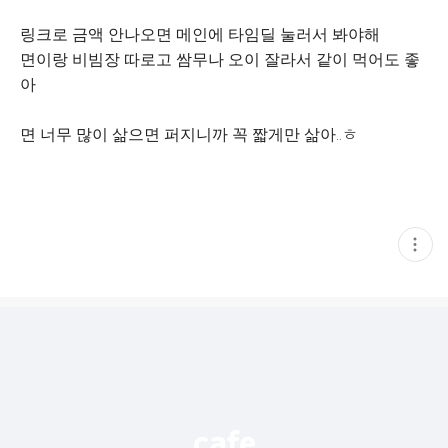
링크로 금액 안나오면 메인에 타임딜 눌러서 봐야해
면이랑 비빔장 따로고 쌈무나 오이 잘라서 같이 먹어도 좋
아
면 너무 많이 삶으면 퍼지니까 꼭 짧게만 삶아..ㅎ
현
재
게
시
글
추
가
기
능
열
기