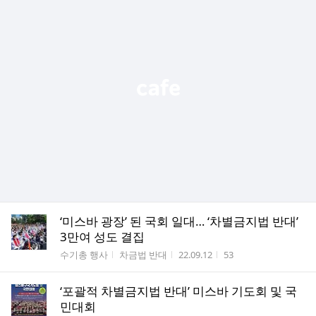
‘미스바 광장’ 된 국회 일대… ‘차별금지법 반대’
3만여 성도 결집
게시판명
작성자
작성시간
조회수
수기총 행사
차금법 반대
22.09.12
53
‘포괄적 차별금지법 반대’ 미스바 기도회 및 국
민대회