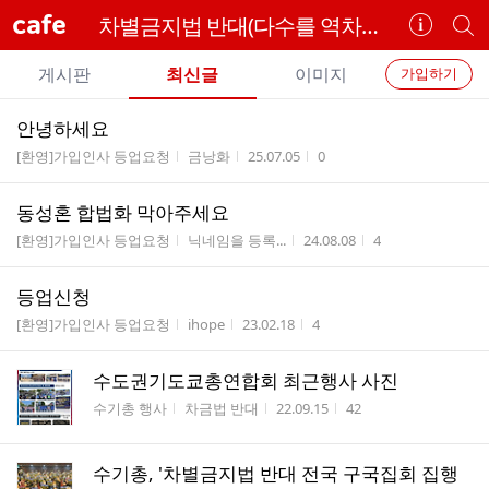
cafe
차별금지법 반대(다수를 역차별하는 나쁜 법)
카
개
페
별
개
정
카
게시판
최신글
이미지
가입하기
보
별
페
전
전
보
검
안녕하세요
카
체
기
색
체
게시판명
작성자
작성시간
조회수
[환영]가입인사 등업요청
금낭화
25.07.05
0
페
글
글
리
메
동성혼 합법화 막아주세요
스
뉴
게시판명
작성자
작성시간
조회수
트
[환영]가입인사 등업요청
닉네임을 등록...
24.08.08
4
등업신청
게시판명
작성자
작성시간
조회수
[환영]가입인사 등업요청
ihope
23.02.18
4
수도권기도쿄총연합회 최근행사 사진
게시판명
작성자
작성시간
조회수
수기총 행사
차금법 반대
22.09.15
42
수기총, '차별금지법 반대 전국 구국집회 집행