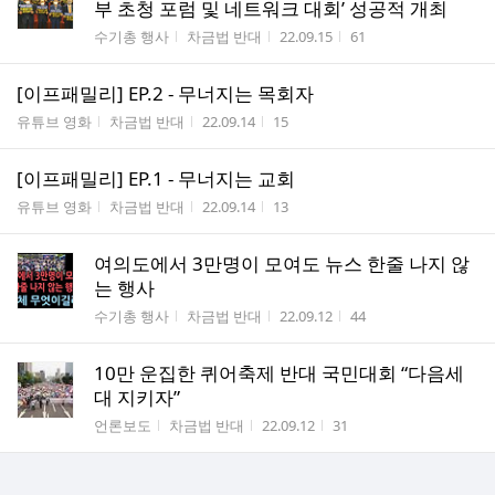
부 초청 포럼 및 네트워크 대회’ 성공적 개최
게시판명
작성자
작성시간
조회수
수기총 행사
차금법 반대
22.09.15
61
[이프패밀리] EP.2 - 무너지는 목회자
게시판명
작성자
작성시간
조회수
유튜브 영화
차금법 반대
22.09.14
15
[이프패밀리] EP.1 - 무너지는 교회
게시판명
작성자
작성시간
조회수
유튜브 영화
차금법 반대
22.09.14
13
여의도에서 3만명이 모여도 뉴스 한줄 나지 않
는 행사
게시판명
작성자
작성시간
조회수
수기총 행사
차금법 반대
22.09.12
44
10만 운집한 퀴어축제 반대 국민대회 “다음세
대 지키자”
게시판명
작성자
작성시간
조회수
언론보도
차금법 반대
22.09.12
31