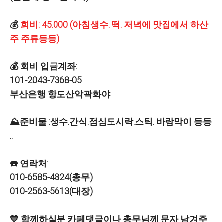
💰
회비: 45.000 (아침생수. 떡. 저녁에 맛집에서 하산
주 주류등등)
💰 회비 입금계좌:
101-2043-7368-05
부산은행 항도산악곽화야
⛰️준비물 :생수.간식.점심도시락.스틱. 바람막이 등등
..
☎️ 연락처:
010-6585-4824(총무)
010-2563-5613(대장)
💙 함께하실분 카페댓글이나 총무님께 문자 남겨주