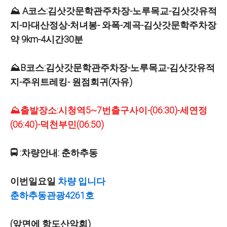
⛰️ A코스:김삿갓문학관주차장-노루목교-김삿갓유적
지-마대산정상-처녀봉- 와폭-계곡-김삿갓문학주차장
약 9km-4시간30분
⛰️B코스:김삿갓문학관주차장-노루목교-김삿갓유적
지-주위트레킹- 원점회귀(자유)
⛰️출발장소:시청역5~7번출구사이-(06:30)-세연정
(06:40)-덕천부민(06:50)
🚍 :차량안내: 춘하추동
이번일요일
차량 입니다
춘하추동관광4261호
(앞면에 항도산악회)