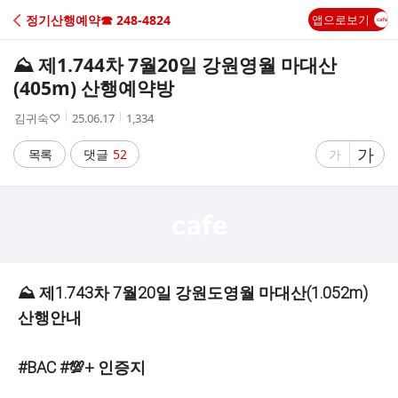
C
정기산행예약☎ 248-4824
앱으로보기
A
⛰️ 제1.744차 7월20일 강원영월 마대산
F
(405m) 산행예약방
작
작
조
김귀숙♡
25.06.17
1,334
E
성
성
회
자
시
수
글
가
글
목록
댓글
52
가
간
자
자
크
크
기
기
크
작
게
게
⛰️ 제1.743차 7월20일 강원도영월 마대산(1.052m)
산행안내
#BAC #💯+ 인증지