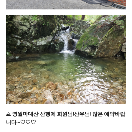
영월마대산 산행에 회원님!산우님! 많은 예약바랍
⛰️
니다~♡♡♡