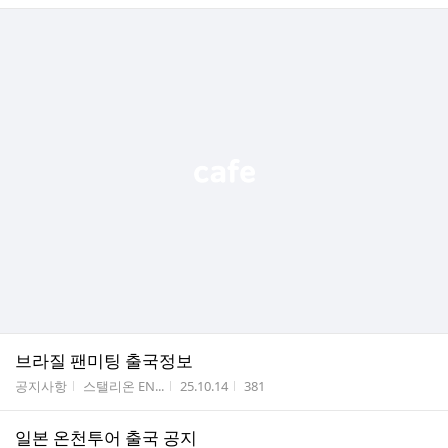
브라질 팬미팅 출국정보
게시판명
작성자
작성시간
조회수
공지사항
스탤리온 EN...
25.10.14
381
일본 온천투어 출국 공지