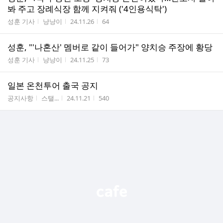
봐 주고 장례식장 함께 지켜줘 ('4인용식탁')
게시판명
작성자
작성시간
조회수
성훈 기사
냥냥이
24.11.26
64
성훈, "'나혼산' 멤버로 같이 들어가" 양치승 주장에 황당
게시판명
작성자
작성시간
조회수
성훈 기사
냥냥이
24.11.25
73
일본 온천투어 출국 공지
게시판명
작성자
작성시간
조회수
공지사항
스탤...
24.11.21
540