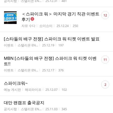
게시판명
작성자
작성시간
조회수
공지사항
스탤리온 EN...
25.12.31
481
댓
＜스파이크 워＞ 마지막 경기 직관 이벤트
12
글
후기
수
게시판명
작성자
작성시간
조회수
자유 수다
쇼미쇼미
25.12.24
250
[스타들의 배구 전쟁] 스파이크 워 티켓 이벤트 발표
게시판명
작성자
작성시간
조회수
이벤트
스탤리온 EN...
25.12.19
197
댓
MBN [스타들의 배구 전쟁] 스파이크 워 티켓 이벤
11
글
트!!
수
게시판명
작성자
작성시간
조회수
이벤트
스탤리온 EN...
25.12.17
376
댓
스파이크워~
2
글
게시판명
작성자
작성시간
조회수
예능 게시판
해피라이프
25.12.07
102
수
대만 팬캠프 출국공지
게시판명
작성자
작성시간
조회수
공지사항
스탤리온 EN...
25.11.03
345