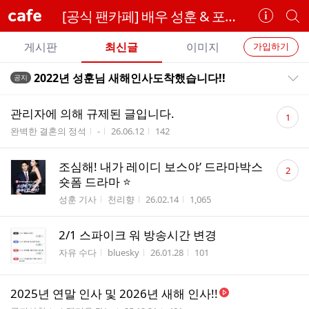
cafe
[공식 팬카페] 배우 성훈 & 포세이돈
카
개
페
별
개
정
카
게시판
최신글
이미지
가입하기
보
별
페
전
전
보
검
2022년 성훈님 새해인사도착했습니다!!
공지
카
공지목록 펼치기/접기
체
기
색
체
페
글
댓
글
관리자에 의해 규제된 글입니다.
1
리
글
메
게시판명
작성자
작성시간
조회수
완벽한 결혼의 정석
-
26.06.12
142
스
수
뉴
트
댓
조심해! 내가 레이디 보스야’ 드라마박스
2
글
숏폼 드라마 ⭐️
수
게시판명
작성자
작성시간
조회수
성훈 기사
천리향
26.02.14
1,065
2/1 스파이크 워 방송시간 변경
게시판명
작성자
작성시간
조회수
자유 수다
bluesky
26.01.28
101
2025년 연말 인사 및 2026년 새해 인사!!