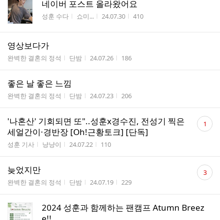
네이버 포스트 올라왔어요
게시판명
작성자
작성시간
조회수
성훈 수다
쇼미...
24.07.30
410
영상보다가
게시판명
작성자
작성시간
조회수
완벽한 결혼의 정석
단밤
24.07.26
186
좋은 날 좋은 느낌
게시판명
작성자
작성시간
조회수
완벽한 결혼의 정석
단밤
24.07.23
206
댓
'나혼산' 기회되면 또"..성훈x경수진, 전성기 찍은
1
글
세얼간이·경반장 [Oh!근황토크] [단독]
수
게시판명
작성자
작성시간
조회수
성훈 기사
냥냥이
24.07.22
110
댓
늦었지만
3
글
게시판명
작성자
작성시간
조회수
완벽한 결혼의 정석
단밤
24.07.19
229
수
2024 성훈과 함께하는 팬캠프 Atumn Breez
e!!