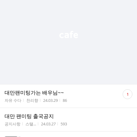
댓
대만팬미팅가는 배우님~~
1
글
게시판명
작성자
작성시간
조회수
자유 수다
천리향
24.03.29
86
수
대만 팬미팅 출국공지
게시판명
작성자
작성시간
조회수
공지사항
스탤...
24.03.27
593