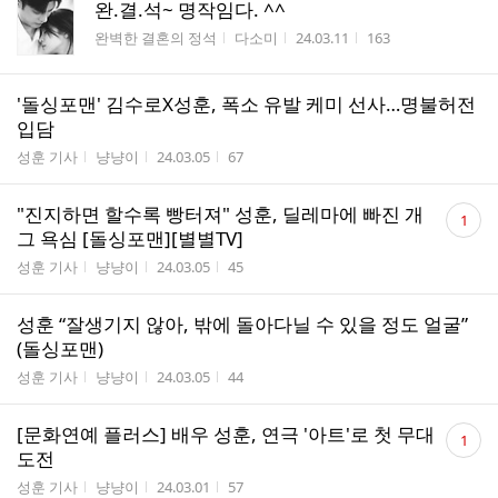
완.결.석~ 명작임다. ^^
게시판명
작성자
작성시간
조회수
완벽한 결혼의 정석
다소미
24.03.11
163
'돌싱포맨' 김수로X성훈, 폭소 유발 케미 선사…명불허전
입담
게시판명
작성자
작성시간
조회수
성훈 기사
냥냥이
24.03.05
67
댓
"진지하면 할수록 빵터져" 성훈, 딜레마에 빠진 개
1
글
그 욕심 [돌싱포맨][별별TV]
수
게시판명
작성자
작성시간
조회수
성훈 기사
냥냥이
24.03.05
45
성훈 “잘생기지 않아, 밖에 돌아다닐 수 있을 정도 얼굴”
(돌싱포맨)
게시판명
작성자
작성시간
조회수
성훈 기사
냥냥이
24.03.05
44
댓
[문화연예 플러스] 배우 성훈, 연극 '아트'로 첫 무대
1
글
도전
수
게시판명
작성자
작성시간
조회수
성훈 기사
냥냥이
24.03.01
57