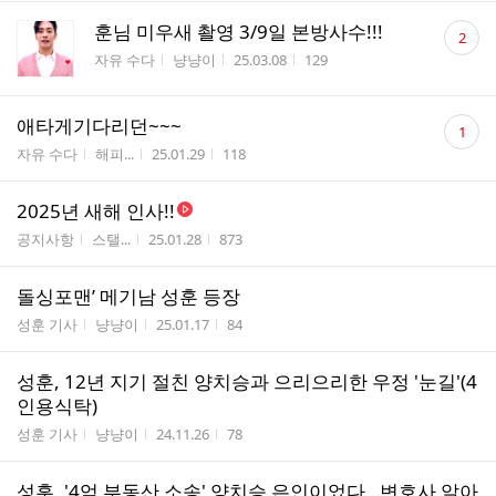
댓
훈님 미우새 촬영 3/9일 본방사수!!!
2
글
게시판명
작성자
작성시간
조회수
자유 수다
냥냥이
25.03.08
129
수
댓
애타게기다리던~~~
1
글
게시판명
작성자
작성시간
조회수
자유 수다
해피...
25.01.29
118
수
2025년 새해 인사!!
게시판명
작성자
작성시간
조회수
공지사항
스탤...
25.01.28
873
돌싱포맨’ 메기남 성훈 등장
게시판명
작성자
작성시간
조회수
성훈 기사
냥냥이
25.01.17
84
성훈, 12년 지기 절친 양치승과 으리으리한 우정 '눈길'(4
인용식탁)
게시판명
작성자
작성시간
조회수
성훈 기사
냥냥이
24.11.26
78
성훈, '4억 부동산 소송' 양치승 은인이었다…변호사 알아