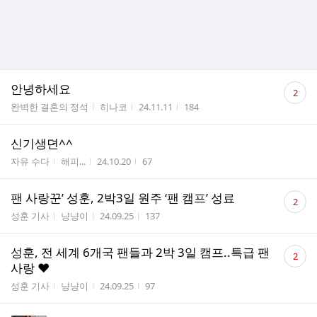
댓
안녕하세요
2
글
게시판명
작성자
작성시간
조회수
완벽한 결혼의 정석
히나코
24.11.11
184
수
신기생뎐^^
게시판명
작성자
작성시간
조회수
자유 수다
해피...
24.10.20
67
댓
팬 사랑꾼’ 성훈, 2박3일 원주 ‘팬 캠프’ 성료
2
글
게시판명
작성자
작성시간
조회수
성훈 기사
냥냥이
24.09.25
137
수
댓
성훈, 전 세계 6개국 팬들과 2박 3일 캠프..특급 팬
2
글
사랑 ♥
수
게시판명
작성자
작성시간
조회수
성훈 기사
냥냥이
24.09.25
97