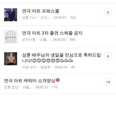
댓
연극 아트 프레스콜
6
글
게시판명
작성자
작성시간
조회수
성훈 기사
쇼미...
24.02.27
302
수
연극 아트 3차 출연 스케줄 공지
게시판명
작성자
작성시간
조회수
공지사항
스탤...
24.02.20
504
댓
성훈 배우님의 생일을 진심으로 축하드립
6
글
니다!😊😊😊😍😍😍🥳🥳🥳
수
게시판명
작성자
작성시간
조회수
자유 수다
최정후
24.02.14
89
댓
연극 아트 캐릭터 소개영상
14
글
게시판명
작성자
작성시간
조회수
성훈 영상
스탤...
24.02.12
170
수
댓
성훈님과 모든 분들 새해 복 많이 받으세요~^^
3
글
게시판명
작성자
작성시간
조회수
자유 수다
최정후
24.02.10
144
수