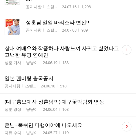
게시판명
작성자
작성시간
조회수
공지사항
스탤...
24.07.16
1,298
성훈님 일일 바리스타 변신!!
게시판명
작성자
작성시간
조회수
공지사항
스탤...
24.07.08
989
댓
상대 여배우와 작품하다 사랑느껴 사귀고 싶었다고
1
글
고백한 유명 연예인
수
게시판명
작성자
작성시간
조회수
성훈 기사
냥냥이
24.06.19
188
일본 팬미팅 출국공지
게시판명
작성자
작성시간
조회수
공지사항
스탤...
24.06.18
518
(대구홍보대사 성훈님의) 대구꽃박람회 영상
게시판명
작성자
작성시간
조회수
성훈 영상
냥냥이
24.06.04
108
댓
훈님~푹쉬면 다행이야에 나오세요
2
글
게시판명
작성자
작성시간
조회수
자유 수다
냥냥이
24.05.27
119
수