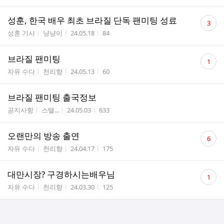
댓
성훈, 한국 배우 최초 브라질 단독 팬미팅 성료
3
글
게시판명
작성자
작성시간
조회수
성훈 기사
냥냥이
24.05.18
84
수
댓
브라질 팬미팅
1
글
게시판명
작성자
작성시간
조회수
자유 수다
천리향
24.05.13
60
수
브라질 팬미팅 출국정보
게시판명
작성자
작성시간
조회수
공지사항
스탤...
24.05.03
633
댓
오랜만의 방송 출연
6
글
게시판명
작성자
작성시간
조회수
자유 수다
천리향
24.04.17
175
수
댓
대만시장? 구경하시는배우님
1
글
게시판명
작성자
작성시간
조회수
자유 수다
천리향
24.03.30
125
수