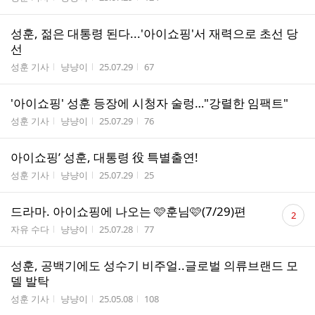
성훈, 젊은 대통령 된다...'아이쇼핑'서 재력으로 초선 당
선
게시판명
작성자
작성시간
조회수
성훈 기사
냥냥이
25.07.29
67
'아이쇼핑' 성훈 등장에 시청자 술렁…"강렬한 임팩트"
게시판명
작성자
작성시간
조회수
성훈 기사
냥냥이
25.07.29
76
아이쇼핑’ 성훈, 대통령 役 특별출연!
게시판명
작성자
작성시간
조회수
성훈 기사
냥냥이
25.07.29
25
댓
드라마. 아이쇼핑에 나오는 🩷훈님🩷(7/29)편
2
글
게시판명
작성자
작성시간
조회수
자유 수다
냥냥이
25.07.28
77
수
성훈, 공백기에도 성수기 비주얼..글로벌 의류브랜드 모
델 발탁
게시판명
작성자
작성시간
조회수
성훈 기사
냥냥이
25.05.08
108