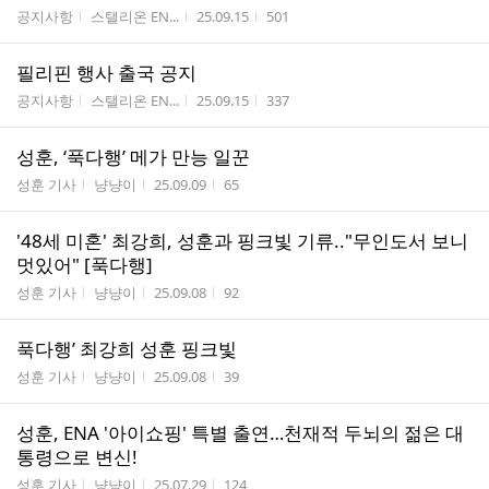
게시판명
작성자
작성시간
조회수
공지사항
스탤리온 EN...
25.09.15
501
필리핀 행사 출국 공지
게시판명
작성자
작성시간
조회수
공지사항
스탤리온 EN...
25.09.15
337
성훈, ‘푹다행’ 메가 만능 일꾼
게시판명
작성자
작성시간
조회수
성훈 기사
냥냥이
25.09.09
65
'48세 미혼' 최강희, 성훈과 핑크빛 기류.."무인도서 보니
멋있어" [푹다행]
게시판명
작성자
작성시간
조회수
성훈 기사
냥냥이
25.09.08
92
푹다행’ 최강희 성훈 핑크빛
게시판명
작성자
작성시간
조회수
성훈 기사
냥냥이
25.09.08
39
성훈, ENA '아이쇼핑' 특별 출연…천재적 두뇌의 젊은 대
통령으로 변신!
게시판명
작성자
작성시간
조회수
성훈 기사
냥냥이
25.07.29
124