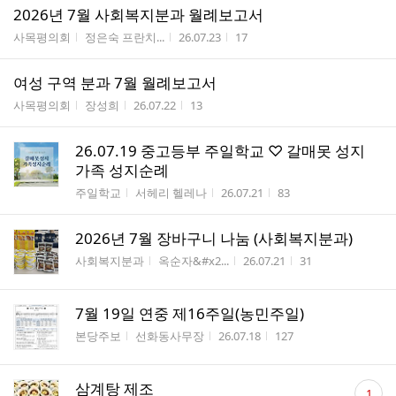
2026년 7월 사회복지분과 월례보고서
게시판명
작성자
작성시간
조회수
사목평의회
정은숙 프란치...
26.07.23
17
여성 구역 분과 7월 월례보고서
게시판명
작성자
작성시간
조회수
사목평의회
장성희
26.07.22
13
26.07.19 중고등부 주일학교 ♡ 갈매못 성지
가족 성지순례
게시판명
작성자
작성시간
조회수
주일학교
서헤리 헬레나
26.07.21
83
2026년 7월 장바구니 나눔 (사회복지분과)
게시판명
작성자
작성시간
조회수
사회복지분과
옥순자&#x2...
26.07.21
31
7월 19일 연중 제16주일(농민주일)
게시판명
작성자
작성시간
조회수
본당주보
선화동사무장
26.07.18
127
댓
삼계탕 제조
1