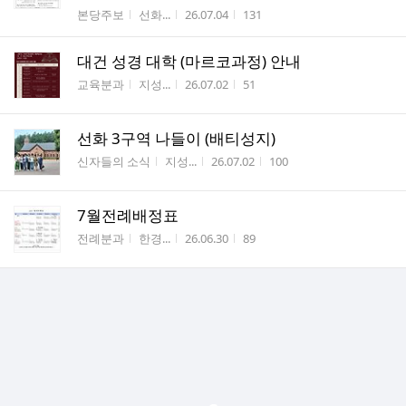
게시판명
작성자
작성시간
조회수
본당주보
선화...
26.07.04
131
대건 성경 대학 (마르코과정) 안내
게시판명
작성자
작성시간
조회수
교육분과
지성...
26.07.02
51
선화 3구역 나들이 (배티성지)
게시판명
작성자
작성시간
조회수
신자들의 소식
지성...
26.07.02
100
7월전례배정표
게시판명
작성자
작성시간
조회수
전례분과
한경...
26.06.30
89