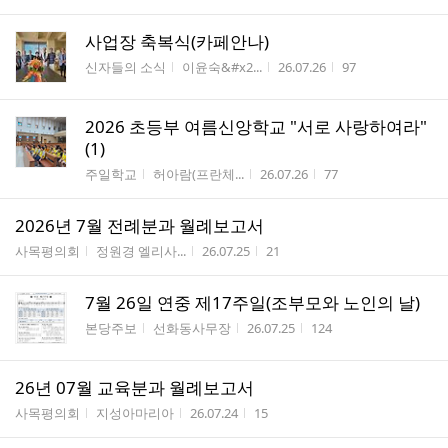
사업장 축복식(카페안나)
게시판명
작성자
작성시간
조회수
신자들의 소식
이윤숙&#x2...
26.07.26
97
2026 초등부 여름신앙학교 "서로 사랑하여라"
(1)
게시판명
작성자
작성시간
조회수
주일학교
허아람(프란체...
26.07.26
77
2026년 7월 전례분과 월례보고서
게시판명
작성자
작성시간
조회수
사목평의회
정원경 엘리사...
26.07.25
21
7월 26일 연중 제17주일(조부모와 노인의 날)
게시판명
작성자
작성시간
조회수
본당주보
선화동사무장
26.07.25
124
26년 07월 교육분과 월례보고서
게시판명
작성자
작성시간
조회수
사목평의회
지성아마리아
26.07.24
15