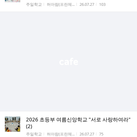
수
게시판명
작성자
작성시간
조회수
주일학교
허아람(프란체...
26.07.27
103
2026 초등부 여름신앙학교 "서로 사랑하여라"
(2)
게시판명
작성자
작성시간
조회수
주일학교
허아람(프란체...
26.07.27
75