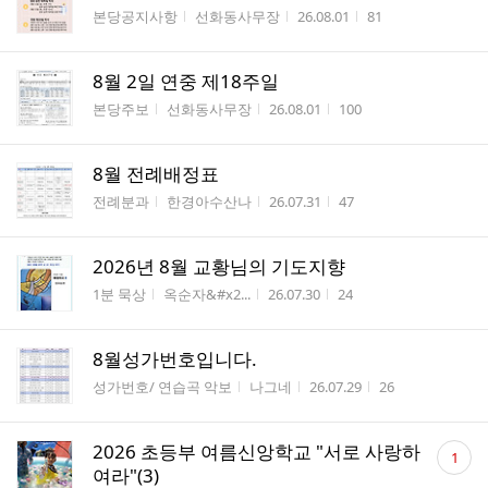
게시판명
작성자
작성시간
조회수
본당공지사항
선화동사무장
26.08.01
81
8월 2일 연중 제18주일
게시판명
작성자
작성시간
조회수
본당주보
선화동사무장
26.08.01
100
8월 전례배정표
게시판명
작성자
작성시간
조회수
전례분과
한경아수산나
26.07.31
47
2026년 8월 교황님의 기도지향
게시판명
작성자
작성시간
조회수
1분 묵상
옥순자&#x2...
26.07.30
24
8월성가번호입니다.
게시판명
작성자
작성시간
조회수
성가번호/ 연습곡 악보
나그네
26.07.29
26
댓
2026 초등부 여름신앙학교 "서로 사랑하
1
글
여라"(3)