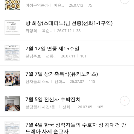
글
게시판명
작성자
작성시간
조회수
여성구역분과
이윤...
26.07.13
75
수
방 희상(스테파노)님 선종(선화1-1구역)
게시판명
작성자
작성시간
조회수
위령회
옥순...
26.07.12
38
7월 12일 연중 제15주일
게시판명
작성자
작성시간
조회수
본당주보
선화...
26.07.11
101
7월 7일 상가축복식(유키노카츠)
게시판명
작성자
작성시간
조회수
신자들의 소식
선화...
26.07.07
115
댓
7월 5일 전신자 수박잔치
1
글
게시판명
작성자
작성시간
조회수
본당행사 사진/동...
선화...
26.07.05
105
수
7월 4일 한국 성직자들의 수호자 성 김대건 안
드레아 사제 순교자