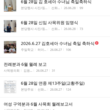
6월 28일 김 호세아 수녀님 축일축하식
게시판명
작성자
작성시간
조회수
본당행사 사진/동...
선화...
26.06.28
99
6월 28일 신임 사목위원 임명식
게시판명
작성자
작성시간
조회수
본당행사 사진/동...
선화...
26.06.28
73
2026.6.27 김호세아 수녀님 축일 축하식
게시판명
작성자
작성시간
조회수
주일학교
허아...
26.06.27
106
전례분과 6월 월례 보고
게시판명
작성자
작성시간
조회수
사목평의회
김용...
26.06.27
31
6월 28일 연중 제13주일(교황주일)
게시판명
작성자
작성시간
조회수
본당주보
선화...
26.06.27
124
여성 구역분과 6월 사목회 월례보고서