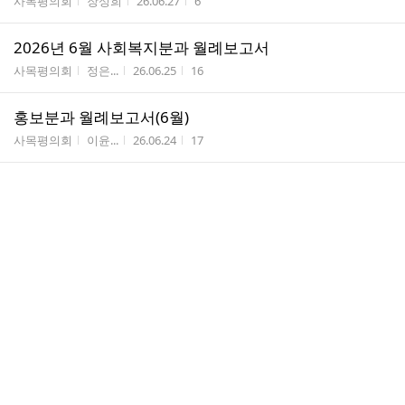
게시판명
작성자
작성시간
조회수
사목평의회
장성희
26.06.27
6
2026년 6월 사회복지분과 월례보고서
게시판명
작성자
작성시간
조회수
사목평의회
정은...
26.06.25
16
홍보분과 월례보고서(6월)
게시판명
작성자
작성시간
조회수
사목평의회
이윤...
26.06.24
17
26년 06월 교육분과 월례보고서
게시판명
작성자
작성시간
조회수
사목평의회
지성...
26.06.24
20
제15차 중부지구 울뜨레야
게시판명
작성자
작성시간
조회수
울뜨레야
이윤...
26.06.22
53
수녀원 공동 거주 수녀님(정 임마꿀라따)환영
식
게시판명
작성자
작성시간
조회수
신자들의 소식
이윤...
26.06.22
100