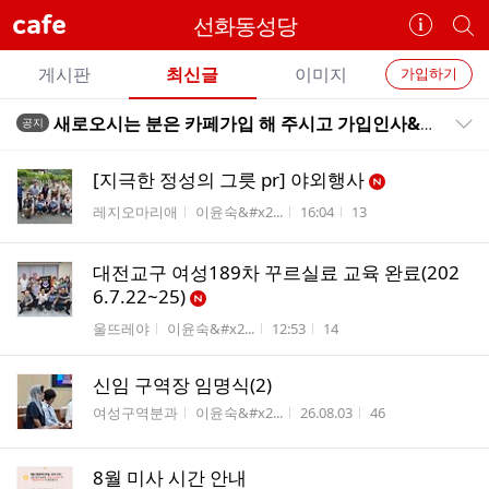
cafe
선화동성당
카
개
페
별
개
정
카
게시판
최신글
이미지
가입하기
보
별
페
전
전
보
검
새로오시는 분은 카페가입 해 주시고 가입인사&등업신청방에 이름과 본명으로 등업신청 해 주시고 가입인사 말 꼭 써 주시길 바람니다
공지
카
공지목록 펼치기/접기
체
기
색
체
페
글
글
[지극한 정성의 그릇 pr] 야외행사
리
메
게시판명
작성자
작성시간
조회수
레지오마리애
이윤숙&#x2...
16:04
13
스
뉴
트
대전교구 여성189차 꾸르실료 교육 완료(202
6.7.22~25)
게시판명
작성자
작성시간
조회수
울뜨레야
이윤숙&#x2...
12:53
14
신임 구역장 임명식(2)
게시판명
작성자
작성시간
조회수
여성구역분과
이윤숙&#x2...
26.08.03
46
8월 미사 시간 안내