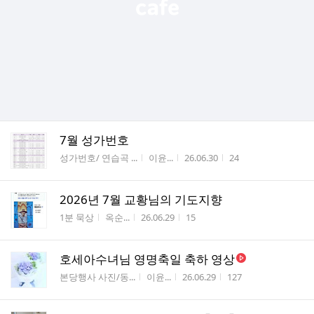
7월 성가번호
게시판명
작성자
작성시간
조회수
성가번호/ 연습곡 ...
이윤...
26.06.30
24
2026년 7월 교황님의 기도지향
게시판명
작성자
작성시간
조회수
1분 묵상
옥순...
26.06.29
15
호세아수녀님 영명축일 축하 영상
게시판명
작성자
작성시간
조회수
본당행사 사진/동...
이윤...
26.06.29
127