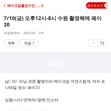
C
메이크업출장구인……┫
앱으로보기
A
7/10(금) 오후12시-8시 수원 촬영헤메 페이
F
20
작
작
조
메컵뽀레버
26.07.09
270
E
성
성
회
자
시
수
글
가
글
목록
댓글
7
가
간
자
자
크
크
기
기
크
작
게
게
남1,여1 러닝 관련 촬영이라 메이크업 자연스럽게, 여자 포
니테일 정도! 페이20
성함/나이/연락처/경력/인스타