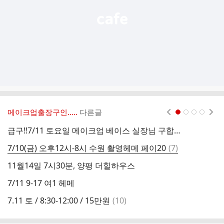
메이크업출장구인…..
다른글
현재페이지 1
2
3
4
급구‼️7/11 토요일 메이크업 베이스 실장님 구합니다(페이15)
제
댓
7/10(금) 오후12시-8시 수원 촬영헤메 페이20
(
7
)
7
글
11월14일 7시30분, 양평 더힐하우스
7
7/11 9-17 여1 헤메
7
댓
7.11 토 / 8:30-12:00 / 15만원
(
10
)
오
글