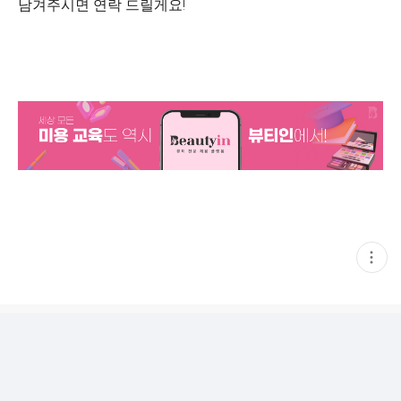
남겨주시면 연락 드릴게요!
현
재
게
시
글
추
가
기
능
열
기