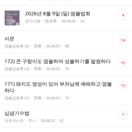
댓
2026년 8월 9일 (일) 염불법회
4
글
게시판명
작성자
작성시간
조회수
공지사항
慈見華
26.08.04
33
수
댓
서문
14
글
게시판명
작성자
작성시간
조회수
염불감응록 (4)
淨傳
26.08.03
98
수
댓
172) 큰 구렁이도 염불하여 성불하기를 발원하다
15
글
게시판명
작성자
작성시간
조회수
염불감응록 (3)
淨傳
26.08.03
76
수
댓
171) 돼지도 영성이 있어 부처님께 예배하고 염불
13
글
하다
수
게시판명
작성자
작성시간
조회수
염불감응록 (3)
淨傳
26.08.03
73
댓
십념기수법
7
글
게시판명
작성자
작성시간
조회수
자유게시판
쭈니
26.08.02
62
수