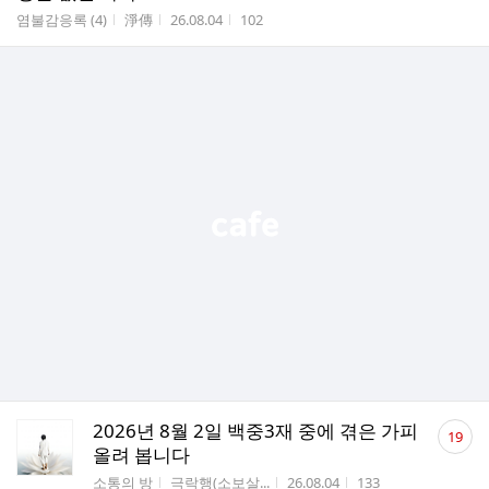
수
게시판명
작성자
작성시간
조회수
염불감응록 (4)
淨傳
26.08.04
102
댓
2026년 8월 2일 백중3재 중에 겪은 가피
19
글
올려 봅니다
수
게시판명
작성자
작성시간
조회수
소통의 방
극락행(소보살...
26.08.04
133