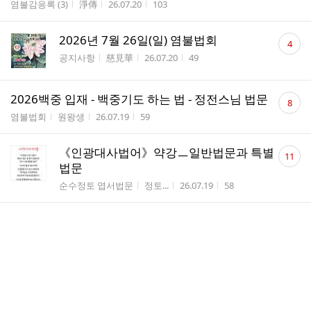
게시판명
작성자
작성시간
조회수
염불감응록 (3)
淨傳
26.07.20
103
댓
2026년 7월 26일(일) 염불법회
4
글
게시판명
작성자
작성시간
조회수
공지사항
慈見華
26.07.20
49
수
댓
2026백중 입재 - 백중기도 하는 법 - 정전스님 법문
8
글
게시판명
작성자
작성시간
조회수
염불법회
원왕생
26.07.19
59
수
댓
《인광대사법어》약강ㅡ일반법문과 특별
11
글
법문
수
게시판명
작성자
작성시간
조회수
순수정토 엽서법문
정토...
26.07.19
58
댓
161) 중경 주유중, 임종에 귀신들이 가득하였으나
13
글
조념으로 왕생하다
수
게시판명
작성자
작성시간
조회수
염불감응록 (3)
淨傳
26.07.18
96
댓
왕생론 요의14 - 5. 삼엄三嚴의 묘상妙相3 - 정전스
11
글
님 법문(往生論 要義 - 淨傳法師 開示)