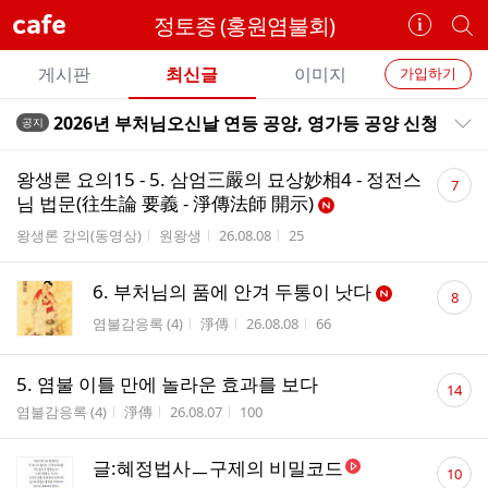
cafe
정토종 (홍원염불회)
카
개
페
별
개
정
카
게시판
최신글
이미지
가입하기
보
별
페
전
전
보
검
2026년 부처님오신날 연등 공양, 영가등 공양 신청
공지
카
공지목록 펼치기/접기
체
기
색
체
페
글
댓
글
왕생론 요의15 - 5. 삼엄三嚴의 묘상妙相4 - 정전스
7
리
글
메
님 법문(往生論 要義 - 淨傳法師 開示)
스
수
뉴
게시판명
작성자
작성시간
조회수
왕생론 강의(동영상)
원왕생
26.08.08
25
트
댓
6. 부처님의 품에 안겨 두통이 낫다
8
글
게시판명
작성자
작성시간
조회수
염불감응록 (4)
淨傳
26.08.08
66
수
댓
5. 염불 이틀 만에 놀라운 효과를 보다
14
글
게시판명
작성자
작성시간
조회수
염불감응록 (4)
淨傳
26.08.07
100
수
댓
글:혜정법사ㅡ구제의 비밀코드
10
글