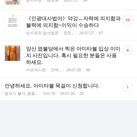
공지사항
慈見華
26.07.27
49
수
댓
《인광대사법어》약강ㅡ자력에 의지함과
10
글
불력에 의지함~이익이 수승하다
수
게시판명
작성자
작성시간
조회수
순수정토 엽서법문
정토...
26.07.27
67
댓
양산 염불당에서 찍은 아미타불 입상 이미
6
글
지 사진입니다. 혹시 필요한 분들은 사용
수
하세요.
게시판명
작성자
작성시간
조회수
자유게시판
안락...
26.07.26
96
댓
안녕하세요. 아미타불 목걸이 신청합니다.
1
글
게시판명
작성자
작성시간
조회수
법보시 불서, 용품...
아리78
26.07.26
25
수