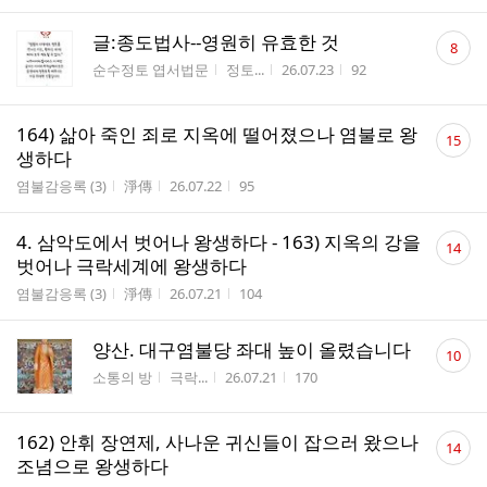
댓
글:종도법사--영원히 유효한 것
8
글
게시판명
작성자
작성시간
조회수
순수정토 엽서법문
정토...
26.07.23
92
수
댓
164) 삶아 죽인 죄로 지옥에 떨어졌으나 염불로 왕
15
글
생하다
수
게시판명
작성자
작성시간
조회수
염불감응록 (3)
淨傳
26.07.22
95
댓
4. 삼악도에서 벗어나 왕생하다 - 163) 지옥의 강을
14
글
벗어나 극락세계에 왕생하다
수
게시판명
작성자
작성시간
조회수
염불감응록 (3)
淨傳
26.07.21
104
댓
양산. 대구염불당 좌대 높이 올렸습니다
10
글
게시판명
작성자
작성시간
조회수
소통의 방
극락...
26.07.21
170
수
댓
162) 안휘 장연제, 사나운 귀신들이 잡으러 왔으나
14
글
조념으로 왕생하다
수