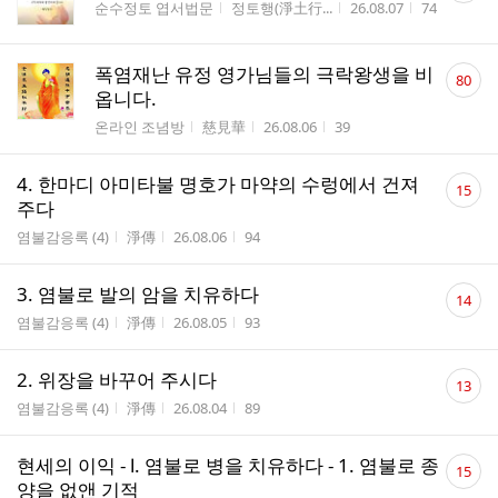
게시판명
작성자
작성시간
조회수
순수정토 엽서법문
정토행(淨土行...
26.08.07
74
수
댓
폭염재난 유정 영가님들의 극락왕생을 비
80
글
옵니다.
수
게시판명
작성자
작성시간
조회수
온라인 조념방
慈見華
26.08.06
39
댓
4. 한마디 아미타불 명호가 마약의 수렁에서 건져
15
글
주다
수
게시판명
작성자
작성시간
조회수
염불감응록 (4)
淨傳
26.08.06
94
댓
3. 염불로 발의 암을 치유하다
14
글
게시판명
작성자
작성시간
조회수
염불감응록 (4)
淨傳
26.08.05
93
수
댓
2. 위장을 바꾸어 주시다
13
글
게시판명
작성자
작성시간
조회수
염불감응록 (4)
淨傳
26.08.04
89
수
댓
현세의 이익 - Ⅰ. 염불로 병을 치유하다 - 1. 염불로 종
15
글
양을 없앤 기적