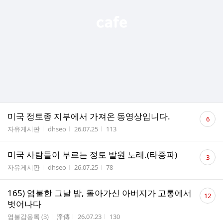
댓
미국 정토종 지부에서 가져온 동영상입니다.
6
글
게시판명
작성자
작성시간
조회수
자유게시판
dhseo
26.07.25
113
수
댓
미국 사람들이 부르는 정토 발원 노래.(타종파)
3
글
게시판명
작성자
작성시간
조회수
자유게시판
dhseo
26.07.25
78
수
댓
165) 염불한 그날 밤, 돌아가신 아버지가 고통에서
12
글
벗어나다
수
게시판명
작성자
작성시간
조회수
염불감응록 (3)
淨傳
26.07.23
130