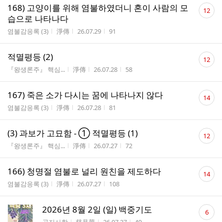
댓
168) 고양이를 위해 염불하였더니 혼이 사람의 모
12
글
습으로 나타나다
수
게시판명
작성자
작성시간
조회수
염불감응록 (3)
淨傳
26.07.29
91
댓
적멸평등 (2)
12
글
게시판명
작성자
작성시간
조회수
『왕생론주』 핵심...
淨傳
26.07.28
58
수
댓
167) 죽은 소가 다시는 꿈에 나타나지 않다
14
글
게시판명
작성자
작성시간
조회수
염불감응록 (3)
淨傳
26.07.28
81
수
댓
(3) 과보가 고묘함 - ① 적멸평등 (1)
12
글
게시판명
작성자
작성시간
조회수
『왕생론주』 핵심...
淨傳
26.07.27
72
수
댓
166) 청명절 염불로 널리 원친을 제도하다
14
글
게시판명
작성자
작성시간
조회수
염불감응록 (3)
淨傳
26.07.27
108
수
댓
2026년 8월 2일 (일) 백중기도
6
글
게시판명
작성자
작성시간
조회수