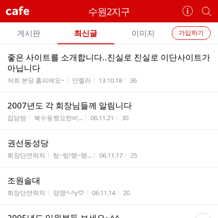
cafe
수원2지구
카
개
페
별
개
정
카
게시판
최신글
이미지
가입하기
보
별
페
전
전
보
검
좋은 사이트를 소개합니다..진실로 진실로 이단사이트가
카
체
기
색
체
아닙니다
페
글
글
게시판명
작성자
작성시간
조회수
저희 본당 홈피에요~
안젤라
13.10.18
36
리
메
스
뉴
2007년도 각 회장님들께 알림니다
트
게시판명
작성자
작성시간
조회수
잡담방
북수동짱요한비...
06.11.21
30
권선동성당
게시판명
작성자
작성시간
조회수
회장단연락처
팅~팅!탱~탱...
06.11.17
25
조원솔대
게시판명
작성자
작성시간
조회수
회장단연락처
양갱^-^γ♡
06.11.14
20
댓
2005년도 임원분들 보세요~^^