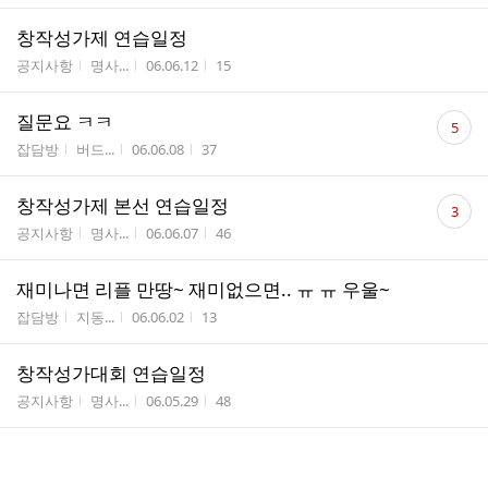
창작성가제 연습일정
게시판명
작성자
작성시간
조회수
공지사항
명사...
06.06.12
15
댓
질문요 ㅋㅋ
5
글
게시판명
작성자
작성시간
조회수
잡담방
버드...
06.06.08
37
수
댓
창작성가제 본선 연습일정
3
글
게시판명
작성자
작성시간
조회수
공지사항
명사...
06.06.07
46
수
재미나면 리플 만땅~ 재미없으면.. ㅠ ㅠ 우울~
게시판명
작성자
작성시간
조회수
잡담방
지동...
06.06.02
13
창작성가대회 연습일정
게시판명
작성자
작성시간
조회수
공지사항
명사...
06.05.29
48
2006년 5월 22일(월) 회의내용
게시판명
작성자
작성시간
조회수
월례회의
명사...
06.05.25
46