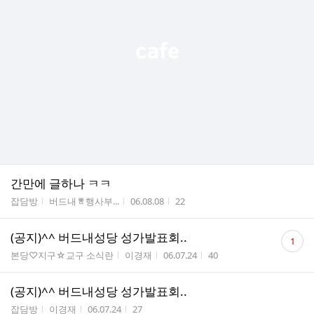
간만에 글하나 ㅋㅋ
게시판명
작성자
작성시간
조회수
잡담방
버드내ㅹ행사부...
06.08.08
22
댓
(공지)^^ 버드내성당 성가발표회..
1
글
게시판명
작성자
작성시간
조회수
본당♡지구☆교구 소식란
이경재
06.07.24
40
수
(공지)^^ 버드내성당 성가발표회..
게시판명
작성자
작성시간
조회수
잡담방
이경재
06.07.24
27