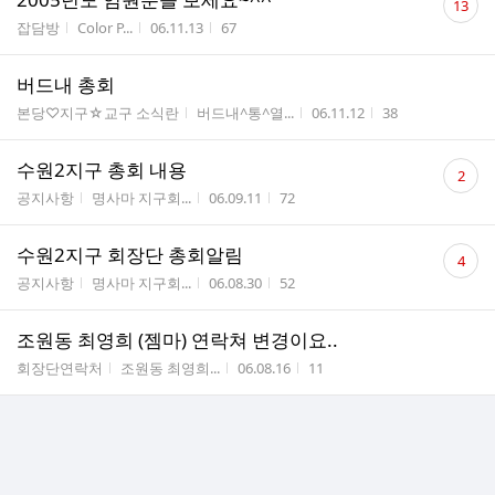
13
글
게시판명
작성자
작성시간
조회수
잡담방
Color P...
06.11.13
67
수
버드내 총회
게시판명
작성자
작성시간
조회수
본당♡지구☆교구 소식란
버드내^통^열...
06.11.12
38
댓
수원2지구 총회 내용
2
글
게시판명
작성자
작성시간
조회수
공지사항
명사마 지구회...
06.09.11
72
수
댓
수원2지구 회장단 총회알림
4
글
게시판명
작성자
작성시간
조회수
공지사항
명사마 지구회...
06.08.30
52
수
조원동 최영희 (젬마) 연락쳐 변경이요..
게시판명
작성자
작성시간
조회수
회장단연락처
조원동 최영희...
06.08.16
11