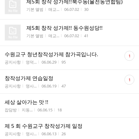
제5회 창작 성가제!!북수동(율전동연합팀)
게시판명
작성자
작성시간
조회수
기본 앨범
매교...
06.07.02
30
제5회 창작 성가제!! 동수원성당!!
게시판명
작성자
작성시간
조회수
기본 앨범
매교...
06.07.02
41
댓
수원교구 청년창작성가제 참가곡입니다.
1
글
게시판명
작성자
작성시간
조회수
공지사항
영덕...
06.06.29
95
수
댓
창작성가제 연습일정
1
글
게시판명
작성자
작성시간
조회수
공지사항
명사...
06.06.19
47
수
세상 살아가는 맛 !!
게시판명
작성자
작성시간
조회수
잡담방
지동...
06.06.15
18
제 5 회 수원교구 창작성가제 일정
게시판명
작성자
작성시간
조회수
공지사항
명사...
06.06.13
26