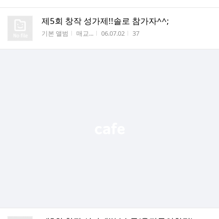
제5회 창작 성가제!!솔로 참가자^^;
게시판명
작성자
작성시간
조회수
기본 앨범
매교...
06.07.02
37