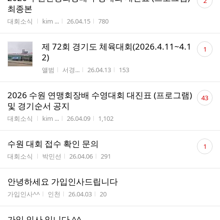
2
글
최종본
수
게시판명
작성자
작성시간
조회수
대회소식
kim ...
26.04.15
780
댓
제 72회 경기도 체육대회(2026.4.11~4.1
1
글
2)
수
게시판명
작성자
작성시간
조회수
앨범
서경...
26.04.13
153
댓
2026 수원 연맹회장배 수영대회 대진표 (프로그램)
43
글
및 경기순서 공지
수
게시판명
작성자
작성시간
조회수
대회소식
kim ...
26.04.09
1,102
댓
수원 대회 접수 확인 문의
1
글
게시판명
작성자
작성시간
조회수
대회소식
박민선
26.04.06
291
수
안녕하세요 가입인사드립니다
게시판명
작성자
작성시간
조회수
가입인사^^
인천
26.04.03
20
가입 인사 입니다 ^^