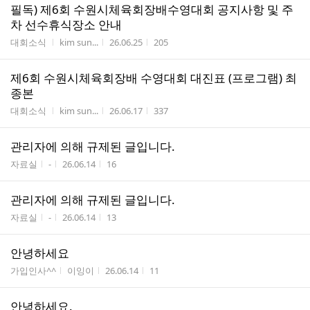
필독) 제6회 수원시체육회장배수영대회 공지사항 및 주
차 선수휴식장소 안내
게시판명
작성자
작성시간
조회수
대회소식
kim sun...
26.06.25
205
제6회 수원시체육회장배 수영대회 대진표 (프로그램) 최
종본
게시판명
작성자
작성시간
조회수
대회소식
kim sun...
26.06.17
337
관리자에 의해 규제된 글입니다.
게시판명
작성자
작성시간
조회수
자료실
-
26.06.14
16
관리자에 의해 규제된 글입니다.
게시판명
작성자
작성시간
조회수
자료실
-
26.06.14
13
안녕하세요
게시판명
작성자
작성시간
조회수
가입인사^^
이잉이
26.06.14
11
안녕하세요.