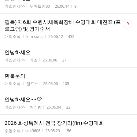
게시판명
작성자
작성시간
조회수
가입인사^^
두아들맘00
26.06.14
9
댓
필독) 제6회 수원시체육회장배 수영대회 대진표 (프
9
글
로그램) 및 경기순서
수
게시판명
작성자
작성시간
조회수
대회소식
kim sun...
26.06.12
432
안녕하세요
게시판명
작성자
작성시간
조회수
가입인사^^
카엘
26.06.08
27
환불문의
게시판명
작성자
작성시간
조회수
대회소식
젤프스
26.06.06
105
안녕하세요~~♡
게시판명
작성자
작성시간
조회수
가입인사^^
해리랑
26.06.04
22
2026 화성특례시 전국 장거리(fin) 수영대회
게시판명
작성자
작성시간
조회수
수영소식
suk3606
26.05.29
156