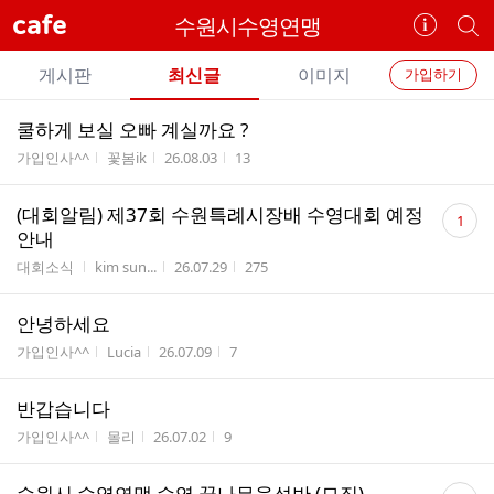
cafe
수원시수영연맹
카
개
페
별
개
정
카
게시판
최신글
이미지
가입하기
보
별
페
전
전
보
검
쿨하게 보실 오빠 계실까요 ?
카
체
기
색
체
게시판명
작성자
작성시간
조회수
가입인사^^
꽃봄ik
26.08.03
13
페
글
글
리
메
댓
(대회알림) 제37회 수원특례시장배 수영대회 예정
스
1
글
뉴
안내
트
수
게시판명
작성자
작성시간
조회수
대회소식
kim sun...
26.07.29
275
안녕하세요
게시판명
작성자
작성시간
조회수
가입인사^^
Lucia
26.07.09
7
반갑습니다
게시판명
작성자
작성시간
조회수
가입인사^^
몰리
26.07.02
9
댓
수원시 수영연맹 수영 꿈나무육성반 (모집)