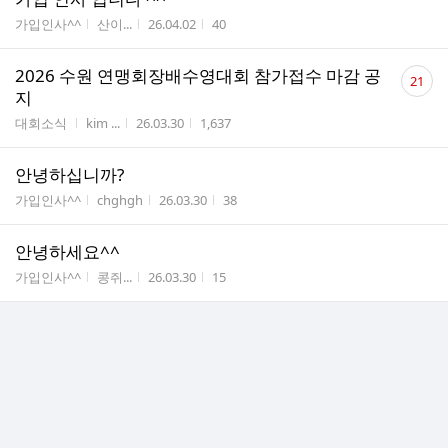
게시판명
작성자
작성시간
조회수
가입인사^^
산이...
26.04.02
40
댓
2026 수원 연맹회장배수영대회 참가접수 마감 공
21
글
지
수
게시판명
작성자
작성시간
조회수
대회소식
kim ...
26.03.30
1,637
안녕하십니까?
게시판명
작성자
작성시간
조회수
가입인사^^
chghgh
26.03.30
38
안녕하세요^^
게시판명
작성자
작성시간
조회수
가입인사^^
콩쥐...
26.03.30
15