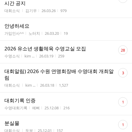
글
시간 공지
수
게시판명
작성자
작성시간
조회수
대회소식
김기우
26.03.26
979
안녕하세요
게시판명
작성자
작성시간
조회수
가입인사^^
노터치
26.03.20
19
댓
2026 유소년 생활체육 수영교실 모집
28
글
게시판명
작성자
작성시간
조회수
수영소식
kim ...
26.03.19
259
수
댓
대회알림) 2026 수원 연맹회장배 수영대회 개최알
3
글
림
수
게시판명
작성자
작성시간
조회수
대회소식
kim ...
26.03.18
1,527
댓
대회기록 인증
1
글
게시판명
작성자
작성시간
조회수
수영대회기록
예삐
25.12.08
216
수
댓
분실물
1
글
게시판명
작성자
작성시간
조회수
대회소식
두부
25.12.01
157