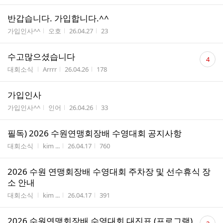
반갑습니다. 가입합니다.^^
게시판명
작성자
작성시간
조회수
가입인사^^
오호
26.04.27
23
댓
수고많으셨습니다
4
글
게시판명
작성자
작성시간
조회수
대회소식
Arrrr
26.04.26
178
수
가입인사
게시판명
작성자
작성시간
조회수
가입인사^^
인어
26.04.26
33
필독) 2026 수원연맹회장배 수영대회 공지사항
게시판명
작성자
작성시간
조회수
대회소식
kim ...
26.04.17
760
2026 수원 연맹회장배 수영대회 주차장 및 선수휴식 장
소 안내
게시판명
작성자
작성시간
조회수
대회소식
kim ...
26.04.17
391
댓
2026 수원연맹회장배 수영대회 대진표 (프로그램)