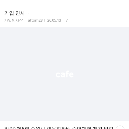
가입 인사 ~
게시판명
작성자
작성시간
조회수
가입인사^^
attom28
26.05.13
7
댓
알림) 제6회 수원시 체육회장배 수영대회 개최 알림