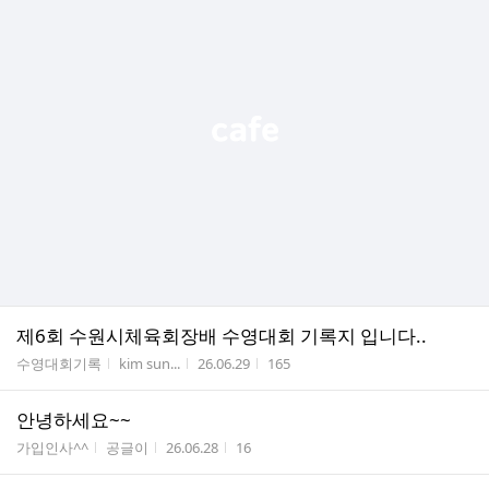
제6회 수원시체육회장배 수영대회 기록지 입니다..
게시판명
작성자
작성시간
조회수
수영대회기록
kim sun...
26.06.29
165
안녕하세요~~
게시판명
작성자
작성시간
조회수
가입인사^^
공글이
26.06.28
16