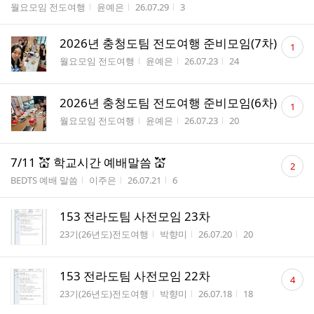
게시판명
작성자
작성시간
조회수
월요모임 전도여행
윤예은
26.07.29
3
댓
2026년 충청도팀 전도여행 준비모임(7차)
1
글
게시판명
작성자
작성시간
조회수
월요모임 전도여행
윤예은
26.07.23
24
수
댓
2026년 충청도팀 전도여행 준비모임(6차)
1
글
게시판명
작성자
작성시간
조회수
월요모임 전도여행
윤예은
26.07.23
20
수
댓
7/11 💒 학교시간 예배말씀 💒
2
글
게시판명
작성자
작성시간
조회수
BEDTS 예배 말씀
이주은
26.07.21
6
수
153 전라도팀 사전모임 23차
게시판명
작성자
작성시간
조회수
23기(26년도)전도여행
박향미
26.07.20
20
댓
153 전라도팀 사전모임 22차
4
글
게시판명
작성자
작성시간
조회수
23기(26년도)전도여행
박향미
26.07.18
18
수