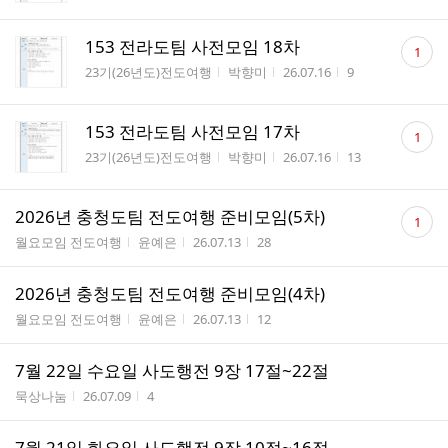
댓
153 전라도팀 사전모임 18차
1
글
게시판명
작성자
작성시간
조회수
23기(26년도)전도여행
박향미
26.07.16
9
수
댓
153 전라도팀 사전모임 17차
1
글
게시판명
작성자
작성시간
조회수
23기(26년도)전도여행
박향미
26.07.16
13
수
댓
2026년 충청도팀 전도여행 준비모임(5차)
1
글
게시판명
작성자
작성시간
조회수
월요모임 전도여행
윤예은
26.07.13
28
수
2026년 충청도팀 전도여행 준비모임(4차)
게시판명
작성자
작성시간
조회수
월요모임 전도여행
윤예은
26.07.13
12
7월 22일 수요일 사도행전 9장 17절~22절
게시판명
작성시간
조회수
묵상나눔
26.07.09
4
7월 21일 화요일 사도행전 9장 10절~16절