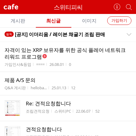
cafe
스위티피씨
카
개
페
별
개
정
카
게시판
최신글
이미지
가입하기
보
별
페
전
전
보
검
[공지] 이더리움 / 레이븐 채굴기 조립 판매
필독
카
공지목록 펼치기/접기
체
기
색
체
페
글
글
자격이 있는 XRP 보유자를 위한 공식 플레어 네트워크
리
메
리워드 프로그램
스
뉴
게시판명
작성자
작성시간
조회수
가입인사&등업
====
26.08.01
0
트
제품 A/S 문의
게시판명
작성자
작성시간
조회수
Q&A 게시판
helloba...
25.01.13
12
Re: 견적요청합니다
게시판명
작성자
작성시간
조회수
조립견적요청
스위티PC
22.06.07
52
견적요청합니다