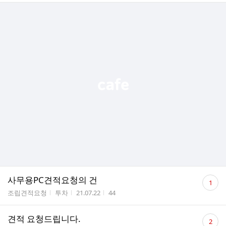
댓
사무용PC견적요청의 건
1
글
게시판명
작성자
작성시간
조회수
조립견적요청
투차
21.07.22
44
수
댓
견적 요청드립니다.
2
글