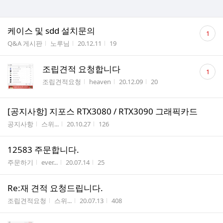
댓
케이스 및 sdd 설치문의
1
글
게시판명
작성자
작성시간
조회수
Q&A 게시판
노루님
20.12.11
19
수
댓
조립견적 요청합니다
1
글
게시판명
작성자
작성시간
조회수
조립견적요청
heaven
20.12.09
20
수
[공지사항] 지포스 RTX3080 / RTX3090 그래픽카드
게시판명
작성자
작성시간
조회수
공지사항
스위...
20.10.27
126
12583 주문합니다.
게시판명
작성자
작성시간
조회수
주문하기
ever...
20.07.14
25
Re:재 견적 요청드립니다.
게시판명
작성자
작성시간
조회수
조립견적요청
스위...
20.07.13
408