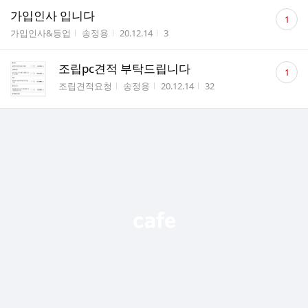
댓
가입인사 입니다
1
글
게시판명
작성자
작성시간
조회수
가입인사&등업
송정용
20.12.14
3
수
댓
조립pc견적 부탁드립니다
1
글
게시판명
작성자
작성시간
조회수
조립견적요청
송정용
20.12.14
32
수