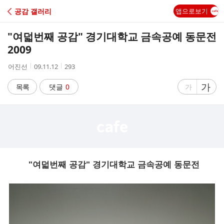
C
공감 갤러리
앱으로보기
A
"여덟번째 공감" 경기대학교 금속공예 동문전
F
2009
작
작
조
어진선
09.11.12
293
E
성
성
회
자
시
수
글
가
글
목록
댓글
0
가
간
자
자
크
크
기
기
크
작
게
게
"여덟번째 공감" 경기대학교 금속공예 동문전