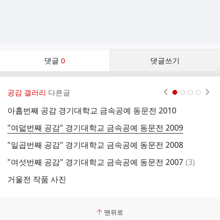
댓
댓글
0
댓글쓰기
글
댓
글
공감 갤러리
다른글
현재페이지 1
2
3
4
리
스
아홉번째 공감 경기대학교 금속공예 동문전 2010
거
트
"여덟번째 공감" 경기대학교 금속공예 동문전 2009
거
"일곱번째 공감" 경기대학교 금속공예 동문전 2008
거
댓
"여섯번째 공감" 경기대학교 금속공예 동문전 2007
(
3
)
거
글
거울전 작품 사진
거
맨위로