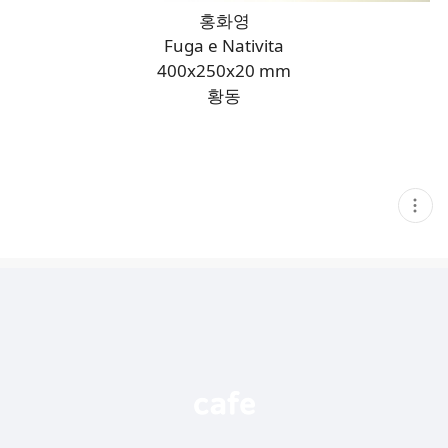
홍화영
Fuga e Nativita
400x250x20 mm
황동
현
재
게
시
글
추
가
기
능
열
기