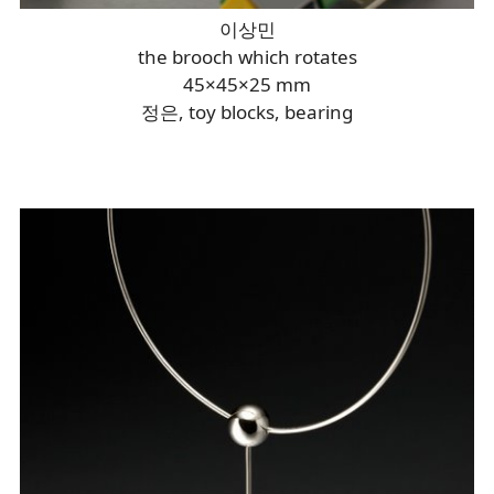
이상민
the brooch which rotates
45×45×25 mm
정은, toy blocks, bearing