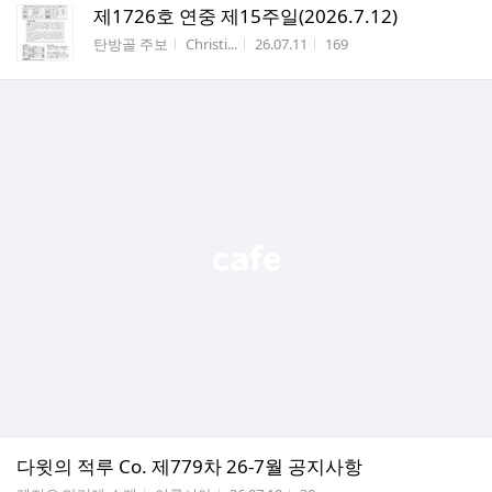
제1726호 연중 제15주일(2026.7.12)
게시판명
작성자
작성시간
조회수
탄방골 주보
Christi...
26.07.11
169
다윗의 적루 Co. 제779차 26-7월 공지사항