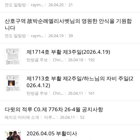
게시판명
작성자
작성시간
조회수
연도 알림방
raym...
26.04.20
21
산호구역 故박순례엘리사벳님의 영원한 안식을 기원합
니다
게시판명
작성자
작성시간
조회수
연도 알림방
raym...
26.04.19
39
제1714호 부활 제3주일(2026.4.19)
게시판명
작성자
작성시간
조회수
탄방골 주보
Chri...
26.04.18
192
제1713호 부활 제2주일/하느님의 자비 주일(2
026.4.12)
게시판명
작성자
작성시간
조회수
탄방골 주보
Chri...
26.04.11
161
다윗의 적루 C0.제 776차 26-4월 공지사항
게시판명
작성자
작성시간
조회수
레지오 마리애 소개
이루...
26.04.11
52
2026.04.05 부활미사