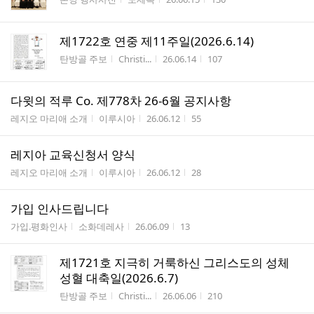
제1722호 연중 제11주일(2026.6.14)
게시판명
작성자
작성시간
조회수
탄방골 주보
Christi...
26.06.14
107
다윗의 적루 Co. 제778차 26-6월 공지사항
게시판명
작성자
작성시간
조회수
레지오 마리애 소개
이루시아
26.06.12
55
레지아 교육신청서 양식
게시판명
작성자
작성시간
조회수
레지오 마리애 소개
이루시아
26.06.12
28
가입 인사드립니다
게시판명
작성자
작성시간
조회수
가입.평화인사
소화데레사
26.06.09
13
제1721호 지극히 거룩하신 그리스도의 성체
성혈 대축일(2026.6.7)
게시판명
작성자
작성시간
조회수
탄방골 주보
Christi...
26.06.06
210