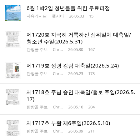
6월 1박2일 청년들을 위한 무료피정
게시판명
작성자
작성시간
조회수
자유게시판
헵시바
26.06.03
15
제1720호 지극히 거룩하신 삼위일체 대축일/
청소년 주일(2026.5.31)
게시판명
작성자
작성시간
조회수
탄방골 주보
Chri...
26.05.30
167
제1719호 성령 강림 대축일(2026.5.24)
게시판명
작성자
작성시간
조회수
탄방골 주보
Chri...
26.05.23
173
제1718호 주님 승천 대축일/홍보 주일(2026.5.
17)
게시판명
작성자
작성시간
조회수
탄방골 주보
Chri...
26.05.16
204
제1717호 부활 제6주일(2026.5.10)
게시판명
작성자
작성시간
조회수
탄방골 주보
Chri...
26.05.09
211