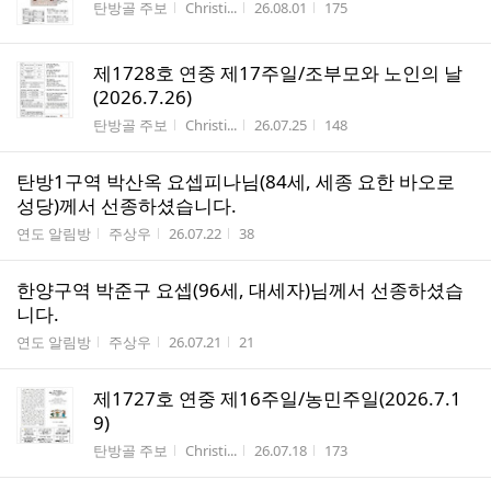
게시판명
작성자
작성시간
조회수
탄방골 주보
Christi...
26.08.01
175
제1728호 연중 제17주일/조부모와 노인의 날
(2026.7.26)
게시판명
작성자
작성시간
조회수
탄방골 주보
Christi...
26.07.25
148
탄방1구역 박산옥 요셉피나님(84세, 세종 요한 바오로
성당)께서 선종하셨습니다.
게시판명
작성자
작성시간
조회수
연도 알림방
주상우
26.07.22
38
한양구역 박준구 요셉(96세, 대세자)님께서 선종하셨습
니다.
게시판명
작성자
작성시간
조회수
연도 알림방
주상우
26.07.21
21
제1727호 연중 제16주일/농민주일(2026.7.1
9)
게시판명
작성자
작성시간
조회수
탄방골 주보
Christi...
26.07.18
173