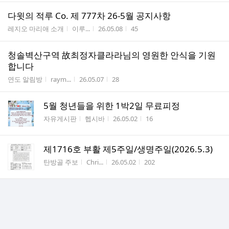
다윗의 적루 Co. 제 777차 26-5월 공지사항
게시판명
작성자
작성시간
조회수
레지오 마리애 소개
이루...
26.05.08
45
청솔벽산구역 故최정자클라라님의 영원한 안식을 기원
합니다
게시판명
작성자
작성시간
조회수
연도 알림방
raym...
26.05.07
28
5월 청년들을 위한 1박2일 무료피정
게시판명
작성자
작성시간
조회수
자유게시판
헵시바
26.05.02
16
제1716호 부활 제5주일/생명주일(2026.5.3)
게시판명
작성자
작성시간
조회수
탄방골 주보
Chri...
26.05.02
202