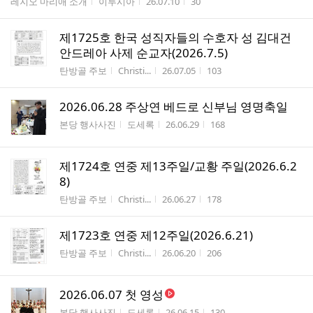
게시판명
작성자
작성시간
조회수
레지오 마리애 소개
이루시아
26.07.10
30
제1725호 한국 성직자들의 수호자 성 김대건
안드레아 사제 순교자(2026.7.5)
게시판명
작성자
작성시간
조회수
탄방골 주보
Christi...
26.07.05
103
2026.06.28 주상연 베드로 신부님 영명축일
게시판명
작성자
작성시간
조회수
본당 행사사진
도세록
26.06.29
168
제1724호 연중 제13주일/교황 주일(2026.6.2
8)
게시판명
작성자
작성시간
조회수
탄방골 주보
Christi...
26.06.27
178
제1723호 연중 제12주일(2026.6.21)
게시판명
작성자
작성시간
조회수
탄방골 주보
Christi...
26.06.20
206
2026.06.07 첫 영성
게시판명
작성자
작성시간
조회수
본당 행사사진
도세록
26.06.15
130