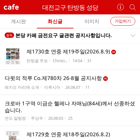
cafe
대전교구 탄방동 성당
카
개
페
별
개
정
카
게시판
최신글
이미지
가입하기
보
별
페
전
전
보
검
본당 카페 금전요구 글관련 공지사항입니다.
필독
카
공지목록 펼치기/접기
체
기
색
체
페
글
글
제1730호 연중 제19주일(2026.8.9)
리
메
게시판명
작성자
작성시간
조회수
탄방골 주보
Christi...
14:54
31
스
뉴
트
다윗의 적루 Co.제780차 26-8월 공지사항
게시판명
작성자
작성시간
조회수
레지오 마리애 소개
이루시아
26.08.07
11
크로바 1구역 이금순 헬레나 자매님(84세)께서 선종하셨
습니다.
게시판명
작성자
작성시간
조회수
연도 알림방
주상우
26.08.03
25
제1729호 연중 제18주일(2026.8.2)