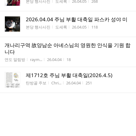
게시판명
작성자
작성시간
조회수
본당 행사사진
도세록
26.04.05
268
2026.04.04 주님 부활 대축일 파스카 성야 미
게시판명
작성자
작성시간
조회수
본당 행사사진
도세록
26.04.05
118
개나리구역 故양남순 아녜스님의 영원한 안식을 기원 합
니다
게시판명
작성자
작성시간
조회수
연도 알림방
raym...
26.04.04
18
제1712호 주님 부활 대축일(2026.4.5)
게시판명
작성자
작성시간
조회수
탄방골 주보
Chri...
26.04.04
251
4월 청년들을 위한 월간 기도 무료피정
게시판명
작성자
작성시간
조회수
자유게시판
헵시바
26.04.04
18
제1711호 주님 수난 성지 주일(2026.3.29)
게시판명
작성자
작성시간
조회수
탄방골 주보
Chri...
26.03.28
314