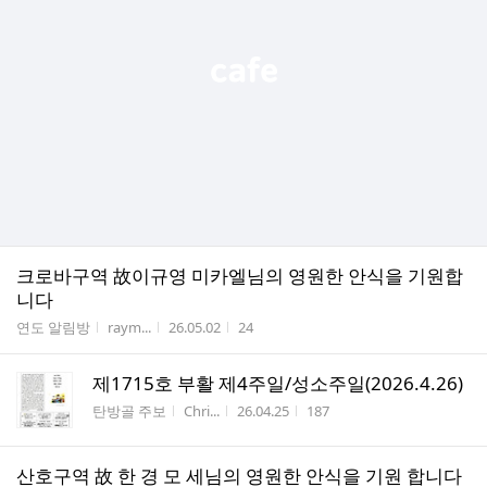
크로바구역 故이규영 미카엘님의 영원한 안식을 기원합
니다
게시판명
작성자
작성시간
조회수
연도 알림방
raym...
26.05.02
24
제1715호 부활 제4주일/성소주일(2026.4.26)
게시판명
작성자
작성시간
조회수
탄방골 주보
Chri...
26.04.25
187
산호구역 故 한 경 모 세님의 영원한 안식을 기원 합니다