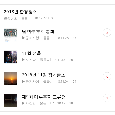
2018년 환경청소
게시판명
작성자
작성시간
조회수
환경청소
물돌...
18.12.27
8
댓
팀 마루후지 총회
3
글
게시판명
작성자
작성시간
조회수
▶ 공지사항
물돌...
18.11.28
37
수
11월 정출
게시판명
작성자
작성시간
조회수
▶ 사진방
물돌...
18.11.18
26
댓
2018년 11월 정기출조
6
글
게시판명
작성자
작성시간
조회수
▶ 공지사항
물돌...
18.11.04
54
수
댓
제5회 마루후지 교류전
3
글
게시판명
작성자
작성시간
조회수
▶ 사진방
물돌...
18.10.17
38
수