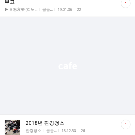
부고
1
글
게시판명
작성자
작성시간
조회수
▶ 喜怒哀樂 (희노...
물돌...
19.01.06
22
수
댓
2018년 환경청소
1
글
게시판명
작성자
작성시간
조회수
환경청소
물돌...
18.12.30
26
수