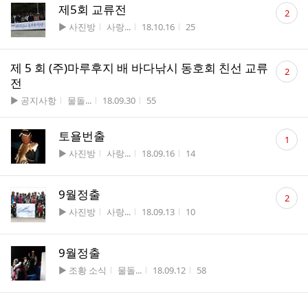
댓
제5회 교류전
2
글
게시판명
작성자
작성시간
조회수
▶ 사진방
사랑...
18.10.16
25
수
댓
제 5 회 (주)마루후지 배 바다낚시 동호회 친선 교류
2
글
전
수
게시판명
작성자
작성시간
조회수
▶ 공지사항
물돌...
18.09.30
55
댓
토욜번출
1
글
게시판명
작성자
작성시간
조회수
▶ 사진방
사랑...
18.09.16
14
수
댓
9월정출
2
글
게시판명
작성자
작성시간
조회수
▶ 사진방
사랑...
18.09.13
10
수
9월정출
게시판명
작성자
작성시간
조회수
▶ 조황 소식
물돌...
18.09.12
58
댓