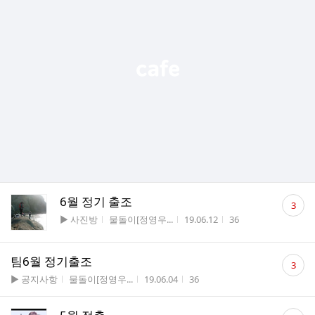
댓
6월 정기 출조
3
글
게시판명
작성자
작성시간
조회수
▶ 사진방
물돌이[정영우...
19.06.12
36
수
댓
팀6월 정기출조
3
글
게시판명
작성자
작성시간
조회수
▶ 공지사항
물돌이[정영우...
19.06.04
36
수
댓