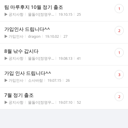
댓
팀 마루후지 10월 정기 출조
1
글
게시판명
작성자
작성시간
조회수
▶ 공지사항
물돌이[정영우...
19.10.15
25
수
댓
가입인사 드립니다^^
2
글
게시판명
작성자
작성시간
조회수
▶ 가입인사
dragon
19.10.02
27
수
댓
8월 낚수 갑시다
1
글
게시판명
작성자
작성시간
조회수
▶ 공지사항
물돌이[정영우...
19.08.13
41
수
댓
가입 인사 드립니다^^
3
글
게시판명
작성자
작성시간
조회수
▶ 가입인사
소사바람
19.07.15
26
수
댓
7월 정기 출조
2
글
게시판명
작성자
작성시간
조회수
▶ 공지사항
물돌이[정영우...
19.07.10
52
수