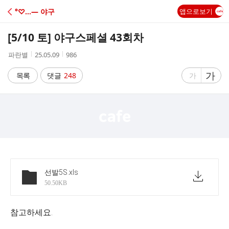
C
°♡…― 야구
앱으로보기
A
[5/10 토] 야구스페셜 43회차
F
작
작
조
파란별
25.05.09
986
성
성
회
E
자
시
수
글
가
글
목록
댓글
248
가
간
자
자
크
크
기
기
크
작
게
게
선발5S
.xls
50.50KB
참고하세요.