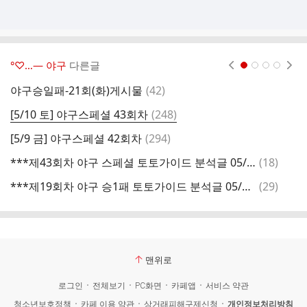
°♡…― 야구
다른글
현재페이지 1
2
3
4
댓
야구승일패-21회(화)게시물
(
42
)
[
글
댓
[5/10 토] 야구스페셜 43회차
(
248
)
야
글
댓
[5/9 금] 야구스페셜 42회차
(
294
)
야
글
댓
***제43회차 야구 스페셜 토토가이드 분석글 05/09/18:30(금)***
(
18
)
[
글
댓
***제19회차 야구 승1패 토토가이드 분석글 05/09/18:30(금)***
(
29
)
[
글
맨위로
로그인
전체보기
PC화면
카페앱
서비스 약관
청소년보호정책
카페 이용 약관
상거래피해구제신청
개인정보처리방침