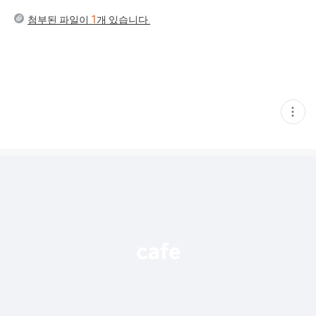
첨부된 파일이
1
개 있습니다.
현
재
게
시
글
추
가
기
능
열
기