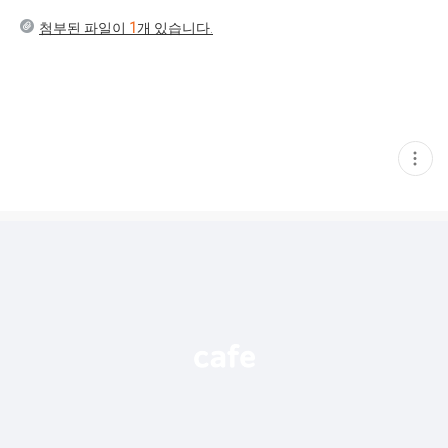
첨부된 파일이
1
개 있습니다.
현
재
게
시
글
추
가
기
능
열
기