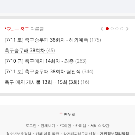
°♡…― 축구
다른글
현재페이지 1
2
3
4
댓
[7/11 토] 축구승무패 38회차 - 해외예측
(
175
)
축
글
댓
축구승무패 38회차
(
45
)
♥
글
댓
[7/10 금] 축구매치 14회차 - 최종
(
263
)
북
글
댓
[7/11 토] 축구승무패 38회차 팀전적
(
344
)
[
글
댓
축구 매치 게시물 13회 ~ 15회 (3회)
(
16
)
[
글
맨위로
로그인
전체보기
PC화면
카페앱
서비스 약관
청소년보호정책
카페 이용 약관
상거래피해구제신청
개인정보처리방침