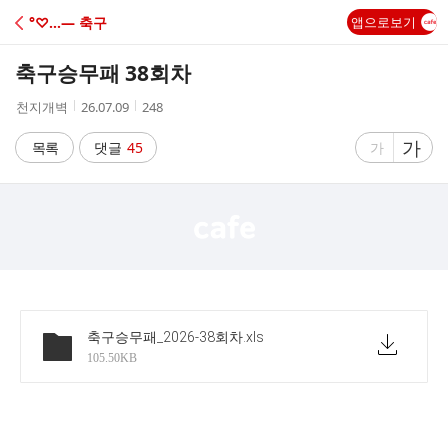
C
°♡…― 축구
앱으로보기
A
축구승무패 38회차
F
작
작
조
천지개벽
26.07.09
248
성
성
회
E
자
시
수
글
가
글
목록
댓글
45
가
간
자
자
크
크
기
기
크
작
게
게
축구승무패_2026-38회차
.xls
105.50KB