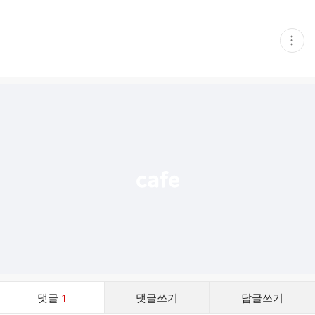
현
재
게
시
글
추
가
기
능
열
기
댓
댓글
1
댓글쓰기
답글쓰기
글