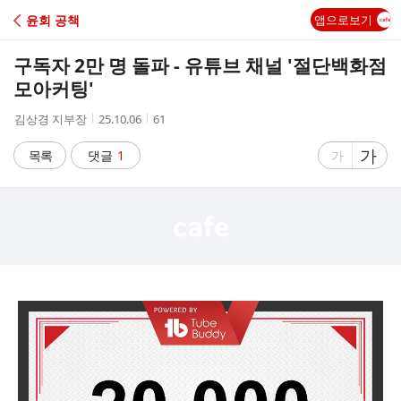
C
윤회 공책
앱으로보기
A
구독자 2만 명 돌파 - 유튜브 채널 '절단백화점
F
모아커팅'
작
작
조
김상경 지부장
25.10.06
61
E
성
성
회
자
시
수
글
가
글
목록
댓글
1
가
간
자
자
크
크
기
기
크
작
게
게