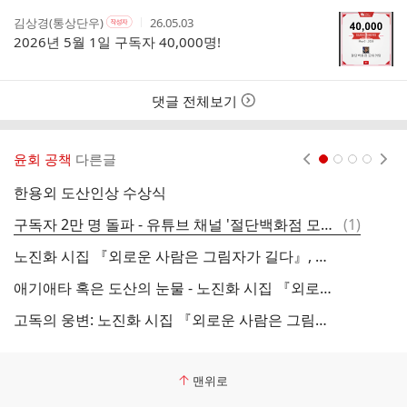
댓
작
작
작
김상경(통상단우)
26.05.03
작
글
성
성
성
성
2026년 5월 1일 구독자 40,000명!
리
자
자
시
자
스
본
간
인
트
여
댓글 전체보기
부
윤회 공책
다른글
현재페이지 1
2
3
4
한용외 도산인상 수상식
댓
구독자 2만 명 돌파 - 유튜브 채널 '절단백화점 모아커팅'
(
1
)
글
노진화 시집 『외로운 사람은 그림자가 길다』, 독자들의 뜨거운 사랑으로 3쇄 돌파!
애기애타 혹은 도산의 눈물 - 노진화 시집 『외로운 사람은 그림자가 길다』에 수록한 작품
흥
고독의 웅변: 노진화 시집 『외로운 사람은 그림자가 길다』의 시 세계 비평
흥
맨위로