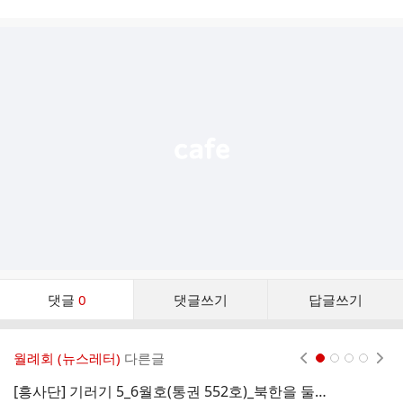
시
글
추
가
기
능
열
기
댓
댓글
0
댓글쓰기
답글쓰기
글
댓
글
월례회 (뉴스레터)
다른글
현재페이지 1
2
3
4
리
스
[흥사단] 기러기 5_6월호(통권 552호)_북한을 둘러싼 가짜뉴스의 폐단과 대응
신