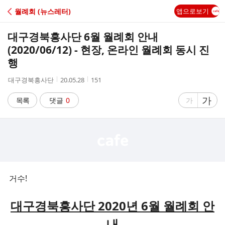
C
월례회 (뉴스레터)
앱으로보기
A
대구경북흥사단 6월 월례회 안내
F
(2020/06/12) - 현장, 온라인 월례회 동시 진
행
E
작
작
조
대구경북흥사단
20.05.28
151
성
성
회
자
시
수
글
가
글
목록
댓글
0
가
간
자
자
크
크
기
기
크
작
게
게
거수!
대구경북흥사단 2020년 6월 월례회 안
내