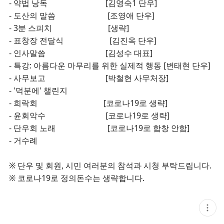
- 약법 낭독 [김영숙1 단우]
- 도산의 말씀 [조영애 단우]
- 3분 스피치 [생략]
- 표창장 전달식 [김진옥 단우]
- 인사말씀 [김성수 대표]
- 특강: 아름다운 마무리를 위한 실제적 행동 [변태현 단우]
- 사무보고 [박철현 사무처장]
- '덕분에' 챌린지
- 희락회 [코로나19로 생략]
- 윤회악수 [코로나19로 생략]
- 단우회 노래 [코로나19로 합창 안함]
- 거수례
※ 단우 및 회원, 시민 여러분의 참석과 시청 부탁드립니다.
※ 코로나19로 정의돈수는 생략합니다.
현
재
게