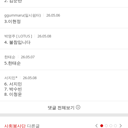
2. 김순란
스
본
간
인
트
여
작
작
ggummaru(일시쉼터)
26.05.06
부
성
성
3.이현정
자
시
간
작
작
박영주 [ LOTUS ]
26.05.08
성
성
4. 불참입니다
자
시
간
작
작
한태순
26.05.07
성
성
5.한태순
자
시
간
작
작
서지민*
26.05.08
성
성
6. 서지민
자
시
7. 박수빈
간
8. 이청운
댓글 전체보기
사회봉사단
다른글
현재페이지 1
2
3
4