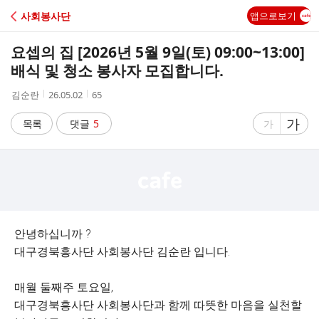
C
사회봉사단
앱으로보기
A
요셉의 집 [2026년 5월 9일(토) 09:00~13:00]
F
배식 및 청소 봉사자 모집합니다.
작
작
조
김순란
26.05.02
65
E
성
성
회
자
시
수
글
가
글
목록
댓글
5
가
간
자
자
크
크
기
기
크
작
게
게
안녕하십니까 ?
대구경북흥사단 사회봉사단 김순란 입니다.
매월 둘째주 토요일,
대구경북흥사단 사회봉사단과 함께 따뜻한 마음을 실천할