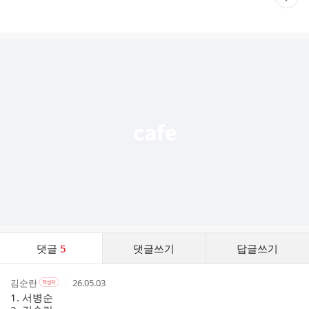
재
게
시
글
추
가
기
능
열
기
댓
댓글
5
댓글쓰기
답글쓰기
글
댓
작
작
작
김순란
26.05.03
작
글
성
성
성
성
1. 서병순
리
자
자
시
자