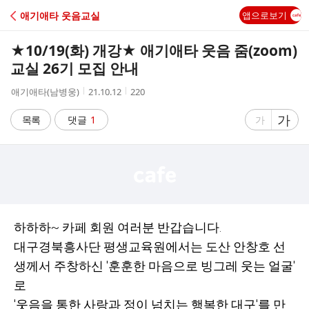
C
애기애타 웃음교실
앱으로보기
A
★10/19(화) 개강★ 애기애타 웃음 줌(zoom)
F
교실 26기 모집 안내
작
작
조
애기애타(남병웅)
21.10.12
220
E
성
성
회
자
시
수
글
가
글
목록
댓글
1
가
간
자
자
크
크
기
기
크
작
게
게
하하하~ 카페 회원 여러분 반갑습니다.
대구경북흥사단 평생교육원에서는 도산 안창호 선
생께서 주창하신 '훈훈한 마음으로 빙그레 웃는 얼굴'
로
'웃음을 통한 사랑과 정이 넘치는 행복한 대구
'
를 만