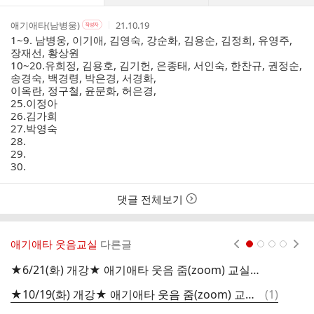
댓
작
작
작
애기애타(남병웅)
21.10.19
작
글
성
성
성
성
1~9. 남병웅, 이기애, 김영숙, 강순화, 김용순, 김정희, 유영주,
리
자
자
시
자
장재선, 황상원
스
본
간
10~20.유희정, 김용호, 김기헌, 은종태, 서인숙, 한찬규, 권정순,
인
트
송경숙, 백경령, 박은경, 서경화,
여
이옥란, 정구철, 윤문화, 허은경,
부
25.이정아
26.김가희
27.박영숙
28.
29.
30.
댓글 전체보기
애기애타 웃음교실
다른글
현재페이지 1
2
3
4
★6/21(화) 개강★ 애기애타 웃음 줌(zoom) 교실 27기 무료 과정 모집 안내
2
댓
★10/19(화) 개강★ 애기애타 웃음 줌(zoom) 교실 26기 모집 안내
(
1
)
2
글