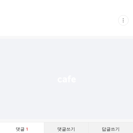
현
재
게
시
글
추
가
기
능
열
기
댓
댓글
1
댓글쓰기
답글쓰기
글