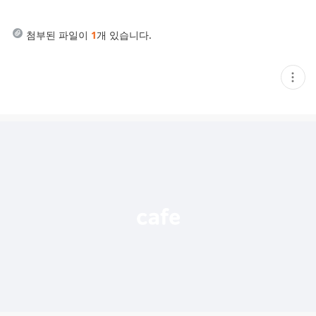
첨부된 파일이
1
개 있습니다.
현
재
게
시
글
추
가
기
능
열
기