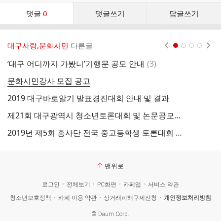
댓
댓글
0
댓글쓰기
답글쓰기
글
댓
글
대구사랑,문화시민
다른글
현재페이지 1
2
3
4
리
스
댓
‘대구 어디까지 가봤니’기행문 공모 안내
(
3
)
제
트
글
문화시민강사 모집 공고
2019 대구바로알기 발표경진대회 안내 및 결과
제21회 대구광역시 청소년토론대회 및 논문공모대회 결과보고
2019년 제5회 흥사단 전국 중고등학생 토론대회 안내
맨위로
로그인
전체보기
PC화면
카페앱
서비스 약관
청소년보호정책
카페 이용 약관
상거래피해구제신청
개인정보처리방침
©
Daum Corp.