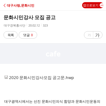
C
대구사랑,문화시민
앱으로보기
A
문화시민강사 모집 공고
F
작
작
조
대구경북흥사단
20.02.12
323
성
성
회
E
자
시
수
글
가
글
목록
댓글
0
가
간
자
자
크
크
기
기
크
작
게
게
2020 문화시민강사모집 공고문.hwp
대구광역시에서는 선진 문화시민의식 함양과 문화시민운동의