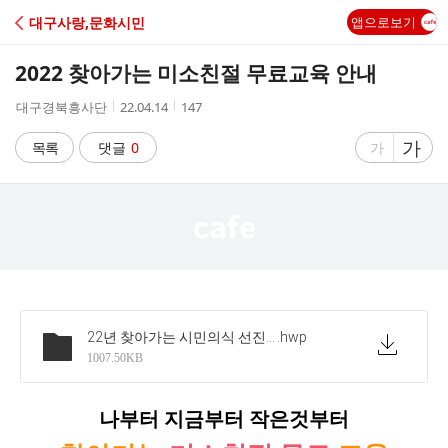
C
대구사랑,문화시민
앱으로보기
A
2022 찾아가는 미소친절 무료교육 안내
F
작
작
조
대구경북흥사단
22.04.14
147
성
성
회
E
자
시
수
글
가
글
목록
댓글
0
가
간
자
자
크
크
기
기
크
작
게
게
22년 찾아가는 시민의식 선진화 교육 안내문
.hwp
1007.50KB
나부터 지금부터 작은것부터