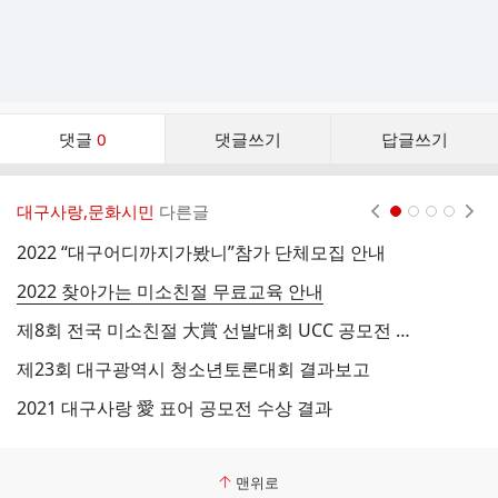
댓
댓글
0
댓글쓰기
답글쓰기
글
댓
글
대구사랑,문화시민
다른글
현재페이지 1
2
3
4
리
스
2022 “대구어디까지가봤니”참가 단체모집 안내
트
2022 찾아가는 미소친절 무료교육 안내
대
제8회 전국 미소친절 大賞 선발대회 UCC 공모전 수상자
제23회 대구광역시 청소년토론대회 결과보고
제
2021 대구사랑 愛 표어 공모전 수상 결과
2
맨위로