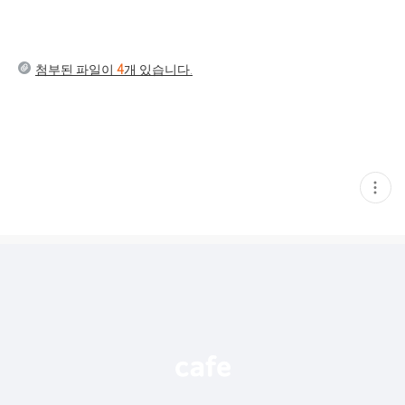
첨부된 파일이
4
개 있습니다.
현
재
게
시
글
추
가
기
능
열
기