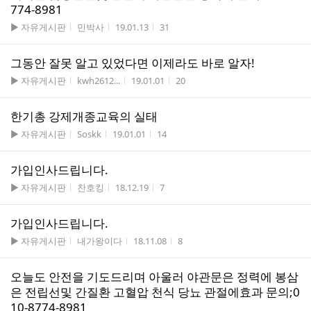
774-8981
게시판명
작성자
작성시간
조회수
▶ 자유게시판
민박사
19.01.13
31
그동안 잘못 알고 있었다면 이제라도 바로 알자!
게시판명
작성자
작성시간
조회수
▶ 자유게시판
kwh2612...
19.01.01
20
한기총 강제개종교육의 실태
게시판명
작성자
작성시간
조회수
▶ 자유게시판
Soskk
19.01.01
14
가입인사드립니다.
게시판명
작성자
작성시간
조회수
▶ 자유게시판
찬호킹
18.12.19
7
가입인사드립니다.
게시판명
작성자
작성시간
조회수
▶ 자유게시판
내가왕이다
18.11.08
8
오늘도 안전을 기도드리며 아울러 야관문은 정력에 봉삼
은 전립선및 간질환 고혈압 천식 당뇨 관절에효과 문의;0
10-8774-8981