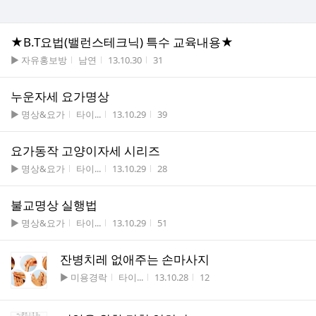
★B.T요법(밸런스테크닉) 특수 교육내용★
게시판명
작성자
작성시간
조회수
▶ 자유홍보방
남연
13.10.30
31
누운자세 요가명상
게시판명
작성자
작성시간
조회수
▶ 명상&요가
타이...
13.10.29
39
요가동작 고양이자세 시리즈
게시판명
작성자
작성시간
조회수
▶ 명상&요가
타이...
13.10.29
28
불교명상 실행법
게시판명
작성자
작성시간
조회수
▶ 명상&요가
타이...
13.10.29
51
잔병치레 없애주는 손마사지
게시판명
작성자
작성시간
조회수
▶ 미용경락
타이...
13.10.28
12