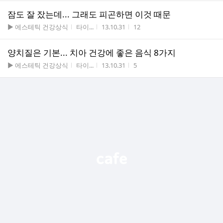
잠도 잘 잤는데... 그래도 피곤하면 이것 때문
게시판명
작성자
작성시간
조회수
▶ 에스테틱 건강상식
타이...
13.10.31
12
양치질은 기본... 치아 건강에 좋은 음식 8가지
게시판명
작성자
작성시간
조회수
▶ 에스테틱 건강상식
타이...
13.10.31
5