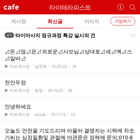
cafe
타이테라피스트
카
개
페
별
개
정
카
게시판
최신글
이미지
가입하기
보
별
페
전
전
보
검
타이마사지 정규과정 특강 실시의 건
공지
카
공지목록 펼치기/접기
체
기
색
체
페
글
글
⊿돈⊿많⊿은⊿외로운⊿사모님⊿상대로⊿세⊿엑⊿스
리
메
⊿알바⊿
스
뉴
게시판명
작성자
작성시간
조회수
▶ 자유게시판
남주희
21.07.23
24
트
천안두정
게시판명
작성자
작성시간
조회수
▶ 자유게시판
원짱
20.10.23
26
안녕하세요
게시판명
작성자
작성시간
조회수
▶ 자유게시판
sosok
19.11.12
10
오늘도 안전을 기도드리며 아울러 결명자는 시력에 차조
기씨는 심장질환및 관절에 야관문은 정력에 문의;010-8