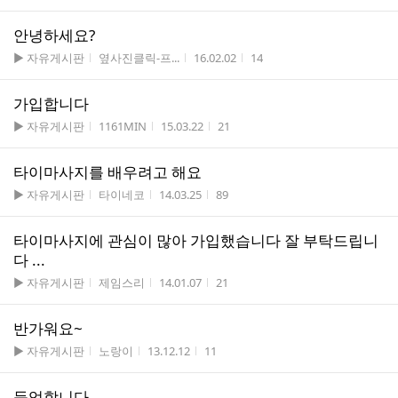
안녕하세요?
게시판명
작성자
작성시간
조회수
▶ 자유게시판
옆사진클릭-프...
16.02.02
14
가입합니다
게시판명
작성자
작성시간
조회수
▶ 자유게시판
1161MIN
15.03.22
21
타이마사지를 배우려고 해요
게시판명
작성자
작성시간
조회수
▶ 자유게시판
타이네코
14.03.25
89
타이마사지에 관심이 많아 가입했습니다 잘 부탁드립니
다 ...
게시판명
작성자
작성시간
조회수
▶ 자유게시판
제임스리
14.01.07
21
반가워요~
게시판명
작성자
작성시간
조회수
▶ 자유게시판
노랑이
13.12.12
11
등업합니다.