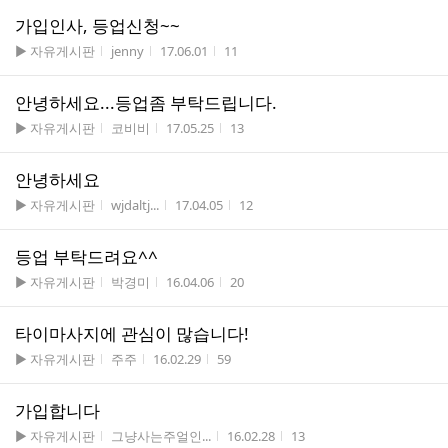
가입인사, 등업신청~~
게시판명
작성자
작성시간
조회수
▶ 자유게시판
jenny
17.06.01
11
안녕하세요...등업좀 부탁드립니다.
게시판명
작성자
작성시간
조회수
▶ 자유게시판
코비비
17.05.25
13
안녕하세요
게시판명
작성자
작성시간
조회수
▶ 자유게시판
wjdaltj...
17.04.05
12
등업 부탁드려요^^
게시판명
작성자
작성시간
조회수
▶ 자유게시판
박경미
16.04.06
20
타이마사지에 관심이 많습니다!
게시판명
작성자
작성시간
조회수
▶ 자유게시판
주주
16.02.29
59
가입합니다
게시판명
작성자
작성시간
조회수
▶ 자유게시판
그냥사는주얼인...
16.02.28
13