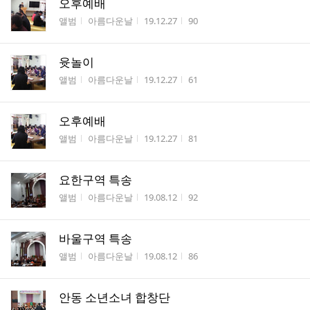
오후예배
게시판명
작성자
작성시간
조회수
앨범
아름다운날
19.12.27
90
윳놀이
게시판명
작성자
작성시간
조회수
앨범
아름다운날
19.12.27
61
오후예배
게시판명
작성자
작성시간
조회수
앨범
아름다운날
19.12.27
81
요한구역 특송
게시판명
작성자
작성시간
조회수
앨범
아름다운날
19.08.12
92
바울구역 특송
게시판명
작성자
작성시간
조회수
앨범
아름다운날
19.08.12
86
안동 소년소녀 합창단