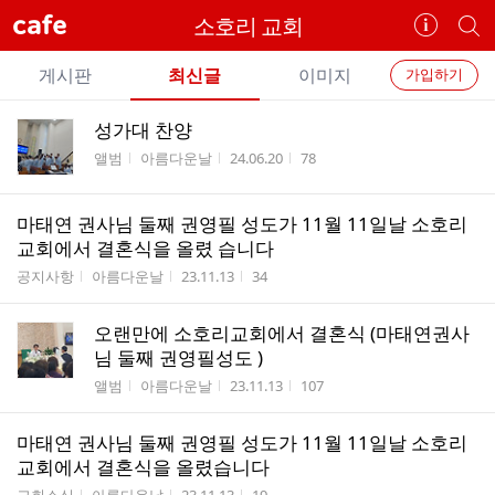
cafe
소호리 교회
카
개
페
별
개
정
카
게시판
최신글
이미지
가입하기
보
별
페
전
전
보
검
성가대 찬양
카
체
기
색
체
게시판명
작성자
작성시간
조회수
앨범
아름다운날
24.06.20
78
페
글
글
리
메
스
마태연 권사님 둘째 권영필 성도가 11월 11일날 소호리
뉴
트
교회에서 결혼식을 올렸 습니다
게시판명
작성자
작성시간
조회수
공지사항
아름다운날
23.11.13
34
오랜만에 소호리교회에서 결혼식 (마태연권사
님 둘째 권영필성도 )
게시판명
작성자
작성시간
조회수
앨범
아름다운날
23.11.13
107
마태연 권사님 둘째 권영필 성도가 11월 11일날 소호리
교회에서 결혼식을 올렸습니다
게시판명
작성자
작성시간
조회수