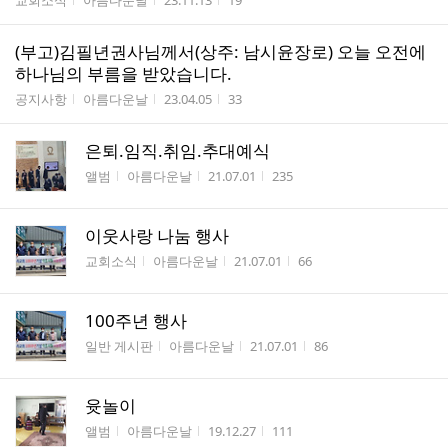
교회소식
아름다운날
23.11.13
19
(부고)김필년권사님께서(상주: 남시윤장로) 오늘 오전에
하나님의 부름을 받았습니다.
게시판명
작성자
작성시간
조회수
공지사항
아름다운날
23.04.05
33
은퇴.임직.취임.추대예식
게시판명
작성자
작성시간
조회수
앨범
아름다운날
21.07.01
235
이웃사랑 나눔 행사
게시판명
작성자
작성시간
조회수
교회소식
아름다운날
21.07.01
66
100주년 행사
게시판명
작성자
작성시간
조회수
일반 게시판
아름다운날
21.07.01
86
윳놀이
게시판명
작성자
작성시간
조회수
앨범
아름다운날
19.12.27
111