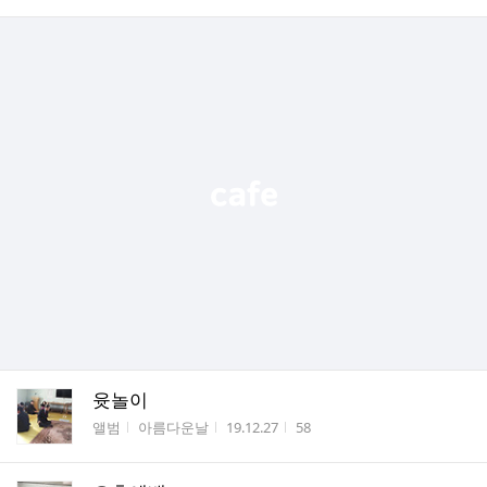
윳놀이
게시판명
작성자
작성시간
조회수
앨범
아름다운날
19.12.27
58