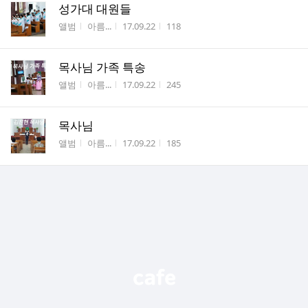
성가대 대원들
게시판명
작성자
작성시간
조회수
앨범
아름...
17.09.22
118
목사님 가족 특송
게시판명
작성자
작성시간
조회수
앨범
아름...
17.09.22
245
목사님
게시판명
작성자
작성시간
조회수
앨범
아름...
17.09.22
185