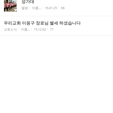
성가대
게시판명
작성자
작성시간
조회수
앨범
아름...
16.01.25
66
우리교회 이응구 장로님 별세 하셨습니다
게시판명
작성자
작성시간
조회수
교회소식
아름...
15.12.02
77
10월31일 남시윤 집사님 차남 결혼식
게시판명
작성자
작성시간
조회수
공지사항
아름...
15.10.27
52
20150927 추석 예배 특송
게시판명
작성자
작성시간
조회수
앨범
공공...
15.09.27
70
장로님 찬경집사 넘 열심히 하시네 *^^*
게시판명
작성자
작성시간
조회수
앨범
아름...
15.07.29
88
요한구역
게시판명
작성자
작성시간
조회수
앨범
아름...
15.07.29
51