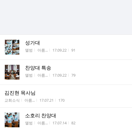
성가대
게시판명
작성자
작성시간
조회수
앨범
아름...
17.09.22
91
찬양대 특송
게시판명
작성자
작성시간
조회수
앨범
아름...
17.09.22
79
김진현 목사님
게시판명
작성자
작성시간
조회수
교회소식
아름...
17.07.21
170
소호리 찬양대
게시판명
작성자
작성시간
조회수
앨범
아름...
17.07.14
82