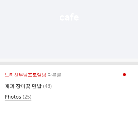
기
느티신부님포토앨범
다른글
현재페이지 1
댓
매괴 장미꽃 만발
(
48
)
글
댓
Photos
(
25
)
글