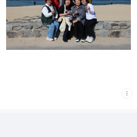
현
재
게
시
글
추
가
기
능
열