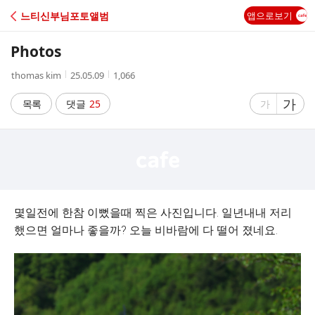
C
느티신부님포토앨범
앱으로보기
A
Photos
F
작
작
조
thomas kim
25.05.09
1,066
성
성
회
E
자
시
수
글
가
글
목록
댓글
25
가
간
자
자
크
크
기
기
크
작
게
게
몇일전에 한참 이뻤을때 찍은 사진입니다. 일년내내 저리
했으면 얼마나 좋을까? 오늘 비바람에 다 떨어 졌네요.