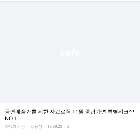
공연예술가를 위한 자끄르꼭 11월 중립가면 특별워크샵
NO.1
게시판명
작성자
작성시간
조회수
자유게시판
김용선
19.09.23
3