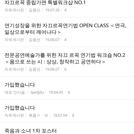
자끄르꼭 중립가면 특별워크샵 NO.1
게시판명
작성자
작성시간
조회수
자유게시판
김용선
19.07.26
4
연기성장을 위한 자끄르꼭연기법 OPEN CLASS ＜연극,
일상으로부터 깨어나다＞
게시판명
작성자
작성시간
조회수
자유게시판
김용선
19.06.07
4
전문공연예술가를 위한 자끄 르꼭 연기법 워크숍 NO.2
＜몸으로 쓰는 시 : 상상, 창작하고 공연하다＞
게시판명
작성자
작성시간
조회수
자유게시판
김용선
19.06.07
6
가입했습니다
게시판명
작성자
작성시간
조회수
대표 인사글.
qwdjdu
19.04.05
6
가입했습니다
게시판명
작성자
작성시간
조회수
자유게시판
뽀폽ㅍㆍ브
18.07.04
8
죽음과 소녀 1차 포스터