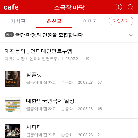
cafe
소극장 마당
카
개
페
별
개
정
카
게시판
최신글
이미지
가입하기
보
별
페
전
전
보
검
극단 마당의 단원을 모집합니다
공지
카
공지목록 펼치기/접기
체
기
색
체
페
글
글
대관문의 _ 엔터테인먼트투엠
리
메
게시판명
작성자
작성시간
조회수
자유게시판
엔터테인먼트투...
25.07.21
19
스
뉴
트
팜플렛
게시판명
작성자
작성시간
조회수
곱등이네 집 자료
손종화
20.08.28
57
대한민국연극제 일정
게시판명
작성자
작성시간
조회수
곱등이네 집 자료
손종화
20.08.28
63
시파티
게시판명
작성자
작성시간
조회수
곱등이네 집 자료
손종화
20.08.28
21