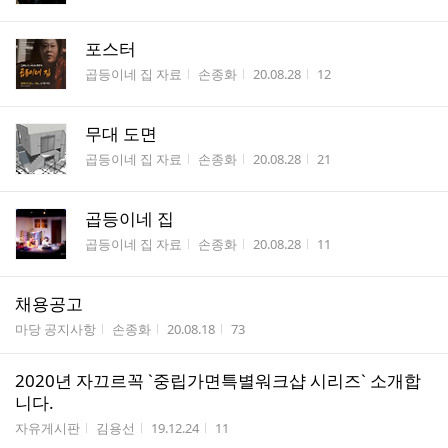
포스터
게시판명
작성자
작성시간
조회수
곱등이네 집 자료
손종화
20.08.28
12
무대 도면
게시판명
작성자
작성시간
조회수
곱등이네 집 자료
손종화
20.08.28
21
곱등이네 집
게시판명
작성자
작성시간
조회수
곱등이네 집 자료
손종화
20.08.28
11
채용공고
게시판명
작성자
작성시간
조회수
마당 공지사항
손종화
20.08.18
73
2020년 자끄르꼭 `중립가면특별워크샵 시리즈` 소개합
니다.
게시판명
작성자
작성시간
조회수
자유게시판
김용선
19.12.24
11