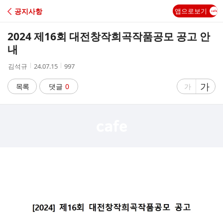
C
공지사항
앱으로보기
A
2024 제16회 대전창작희곡작품공모 공고 안
F
내
작
작
조
김석규
24.07.15
997
E
성
성
회
자
시
수
글
가
글
목록
댓글
0
가
간
자
자
크
크
기
기
크
작
게
게