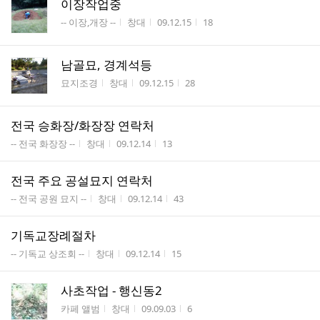
이장작업중
게시판명
작성자
작성시간
조회수
-- 이장,개장 --
창대
09.12.15
18
남골묘, 경계석등
게시판명
작성자
작성시간
조회수
묘지조경
창대
09.12.15
28
전국 승화장/화장장 연락처
게시판명
작성자
작성시간
조회수
-- 전국 화장장 --
창대
09.12.14
13
전국 주요 공설묘지 연락처
게시판명
작성자
작성시간
조회수
-- 전국 공원 묘지 --
창대
09.12.14
43
기독교장례절차
게시판명
작성자
작성시간
조회수
-- 기독교 상조회 --
창대
09.12.14
15
사초작업 - 행신동2
게시판명
작성자
작성시간
조회수
카페 앨범
창대
09.09.03
6