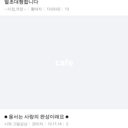
벌초대행합니다
게시판명
작성자
작성시간
조회수
-- 이장,개장 --
황태자
13.03.02
13
♣ 용서는 사랑의 완성이래요 ♣
게시판명
작성자
작성시간
조회수
시와 그림감상
관리자
12.11.14
2