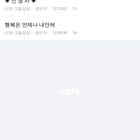
◈ 인 생 사 ◈
게시판명
작성자
작성시간
조회수
시와 그림감상
관리자
12.10.01
13
행복은 언제나 내안에
게시판명
작성자
작성시간
조회수
시와 그림감상
관리자
12.09.30
14