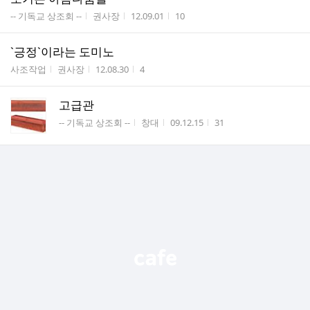
게시판명
작성자
작성시간
조회수
-- 기독교 상조회 --
권사장
12.09.01
10
`긍정`이라는 도미노
게시판명
작성자
작성시간
조회수
사조작업
권사장
12.08.30
4
고급관
게시판명
작성자
작성시간
조회수
-- 기독교 상조회 --
창대
09.12.15
31