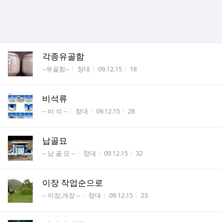
각종유골함
게시판명
작성자
작성시간
조회수
--유골함--
창대
09.12.15
18
비석류
게시판명
작성자
작성시간
조회수
-- 비 석 --
창대
09.12.15
28
납골묘
게시판명
작성자
작성시간
조회수
-- 납 골 묘 --
창대
09.12.15
32
이장 작업순으로
게시판명
작성자
작성시간
조회수
-- 이장,개장 --
창대
09.12.15
23