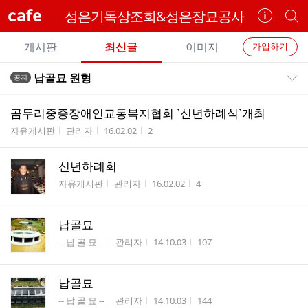
cafe
성은기독상조회&성은장묘공사
카
개
페
별
개
정
카
게시판
최신글
이미지
가입하기
보
별
페
전
전
보
검
납골묘 원형
공지
카
공지목록 펼치기/접기
체
기
색
체
페
글
글
곰두리중증장애인교통복지협회 `신년하례식`개최
리
메
게시판명
작성자
작성시간
조회수
자유게시판
관리자
16.02.02
2
스
뉴
트
신년하례회
게시판명
작성자
작성시간
조회수
자유게시판
관리자
16.02.02
4
납골묘
게시판명
작성자
작성시간
조회수
-- 납 골 묘 --
관리자
14.10.03
107
납골묘
게시판명
작성자
작성시간
조회수
-- 납 골 묘 --
관리자
14.10.03
144