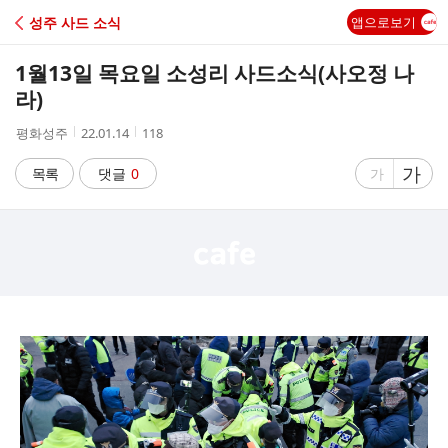
C
성주 사드 소식
앱으로보기
A
1월13일 목요일 소성리 사드소식(사오정 나
F
라)
작
작
조
평화성주
22.01.14
118
E
성
성
회
자
시
수
글
가
글
목록
댓글
0
가
간
자
자
크
크
기
기
크
작
게
게