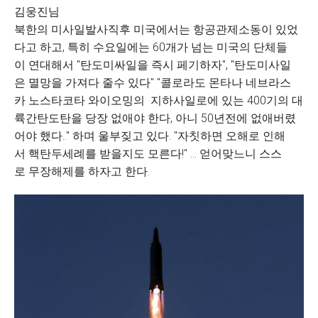
김웅진님
북한의 미사일발사직후 미국에서는 항공관제소동이 있었
다고 하고, 특히 수요일에는 60개가 넘는 미국의 단체들
이 연대해서 "탄도미싸일을 즉시 페기하자", "탄도미사일
은 멸망을 가져다 줄수 있다" "콜로라도 몬타나 네브라스
카 노스타코타 와이오밍의 지하사일로에 있는 400기의 대
륙간탄도탄을 당장 없애야 한다, 아니 50년전에 없애버렸
어야 했다.." 하며 울부짖고 있다. "자칫하면 오해로 인해
서 핵탄두세례를 받을지도 모른다!" ... 얻어맞느니 스스
로 무장해제를 하자고 한다.