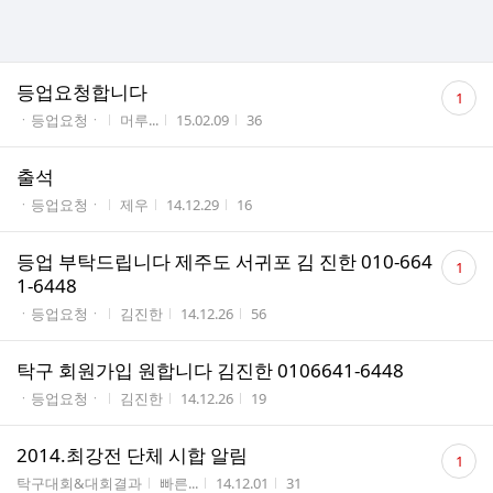
댓
등업요청합니다
1
글
게시판명
작성자
작성시간
조회수
ㆍ등업요청ㆍ
머루...
15.02.09
36
수
출석
게시판명
작성자
작성시간
조회수
ㆍ등업요청ㆍ
제우
14.12.29
16
댓
등업 부탁드립니다 제주도 서귀포 김 진한 010-664
1
글
1-6448
수
게시판명
작성자
작성시간
조회수
ㆍ등업요청ㆍ
김진한
14.12.26
56
탁구 회원가입 원합니다 김진한 0106641-6448
게시판명
작성자
작성시간
조회수
ㆍ등업요청ㆍ
김진한
14.12.26
19
댓
2014.최강전 단체 시합 알림
1
글
게시판명
작성자
작성시간
조회수
탁구대회&대회결과
빠른...
14.12.01
31