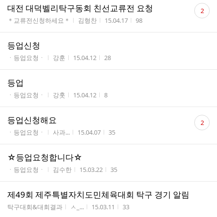
댓
대전 대덕벨리탁구동회 친선교류전 요청
2
글
게시판명
작성자
작성시간
조회수
＊교류전신청하세요＊
김형찬
15.04.17
98
수
등업신청
게시판명
작성자
작성시간
조회수
ㆍ등업요청ㆍ
강훈
15.04.12
28
등업
게시판명
작성자
작성시간
조회수
ㆍ등업요청ㆍ
강훗
15.04.12
8
댓
등업신청해요
2
글
게시판명
작성자
작성시간
조회수
ㆍ등업요청ㆍ
사과...
15.04.07
35
수
☆등업요청합니다☆
게시판명
작성자
작성시간
조회수
ㆍ등업요청ㆍ
김수한
15.03.22
35
제49회 제주특별자치도민체육대회 탁구 경기 알림
게시판명
작성자
작성시간
조회수
탁구대회&대회결과
ㅅ_...
15.03.11
33