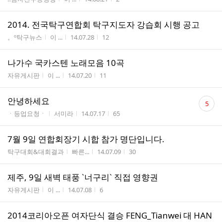
2014. 전국탁구연합회 탁구지도자 강습회 시행 공고
게시판명
작성자
작성시간
조회수
。º탁구뉴스
이 ...
14.07.28
12
나가수 국카스텐 노래모음 10곡
게시판명
작성자
작성시간
조회수
자유게시판
이 ...
14.07.20
11
댓
안녕하세요
5
글
게시판명
작성자
작성시간
조회수
ㆍ등업요청ㆍ
서미라
14.07.17
65
수
7월 9일 연합회장기 시합 참가 명단입니다.
게시판명
작성자
작성시간
조회수
탁구대회&대회결과
빠른...
14.07.09
30
제주, 9일 새벽 태풍 `너구리` 직접 영향권
게시판명
작성자
작성시간
조회수
자유게시판
이 ...
14.07.08
6
2014코리아오픈 여자단식 결승 FENG_Tianwei 대 HAN