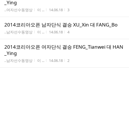
_Ying
게시판명
작성자
작성시간
조회수
‥여자선수동영상
이 ...
14.06.18
3
2014코리아오픈 남자단식 결승 XU_Xin 대 FANG_Bo
게시판명
작성자
작성시간
조회수
‥남자선수동영상
이 ...
14.06.18
4
2014코리아오픈 여자단식 결승 FENG_Tianwei 대 HAN
_Ying
게시판명
작성자
작성시간
조회수
‥남자선수동영상
이 ...
14.06.18
2
박상민 노래모음 10곡
게시판명
작성자
작성시간
조회수
자유게시판
이 ...
14.06.16
10
탁구가 아니고 예술
게시판명
작성자
작성시간
조회수
‥남자선수동영상
이 ...
14.06.10
11
한국여성탁구연맹 제주도지부 창립기념 여성 친선탁구
대회 개최