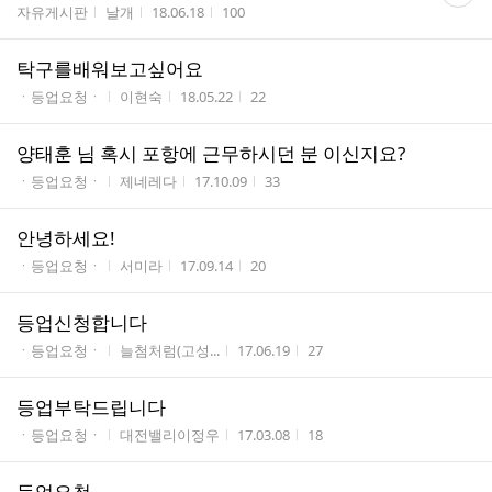
게시판명
작성자
작성시간
조회수
자유게시판
날개
18.06.18
100
수
탁구를배워보고싶어요
게시판명
작성자
작성시간
조회수
ㆍ등업요청ㆍ
이현숙
18.05.22
22
양태훈 님 혹시 포항에 근무하시던 분 이신지요?
게시판명
작성자
작성시간
조회수
ㆍ등업요청ㆍ
제네레다
17.10.09
33
안녕하세요!
게시판명
작성자
작성시간
조회수
ㆍ등업요청ㆍ
서미라
17.09.14
20
등업신청합니다
게시판명
작성자
작성시간
조회수
ㆍ등업요청ㆍ
늘첨처럼(고성...
17.06.19
27
등업부탁드립니다
게시판명
작성자
작성시간
조회수
ㆍ등업요청ㆍ
대전밸리이정우
17.03.08
18
등업요청