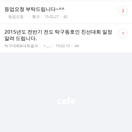
댓
등업요청 부탁드립니다~^^
2
글
게시판명
작성자
작성시간
조회수
ㆍ등업요청ㆍ
쨍규
15.02.27
42
수
댓
2015년도 전반기 전도 탁구동호인 친선대회 일정
1
글
알려 드립니다.
수
게시판명
작성자
작성시간
조회수
탁구대회&대회결과
ㅅ_...
15.02.15
44