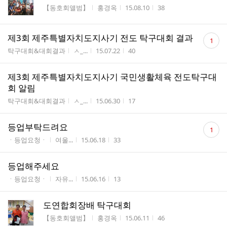
게시판명
작성자
작성시간
조회수
【동호회앨범】
홍경옥
15.08.10
38
댓
제3회 제주특별자치도지사기 전도 탁구대회 결과
1
글
게시판명
작성자
작성시간
조회수
탁구대회&대회결과
ㅅ_...
15.07.22
40
수
제3회 제주특별자치도지사기 국민생활체육 전도탁구대
회 알림
게시판명
작성자
작성시간
조회수
탁구대회&대회결과
ㅅ_...
15.06.30
17
댓
등업부탁드려요
1
글
게시판명
작성자
작성시간
조회수
ㆍ등업요청ㆍ
여울...
15.06.18
33
수
등업해주세요
게시판명
작성자
작성시간
조회수
ㆍ등업요청ㆍ
자유...
15.06.16
13
도연합회장배 탁구대회
게시판명
작성자
작성시간
조회수
【동호회앨범】
홍경옥
15.06.11
46