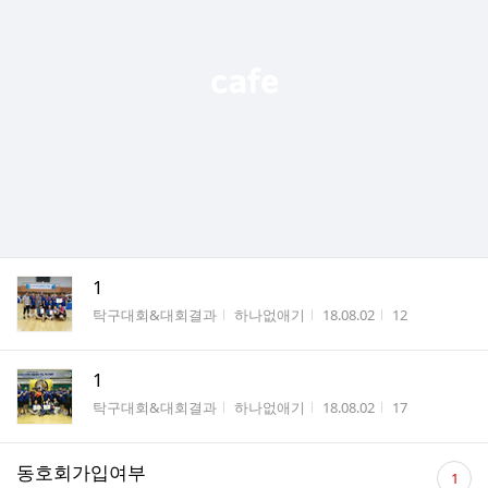
1
게시판명
작성자
작성시간
조회수
탁구대회&대회결과
하나없애기
18.08.02
12
1
게시판명
작성자
작성시간
조회수
탁구대회&대회결과
하나없애기
18.08.02
17
댓
동호회가입여부
1
글