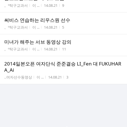
게시판명
작성자
작성시간
조회수
。º탁구교과서
이 ...
14.08.21
9
써비스 연습하는 리우스원 선수
게시판명
작성자
작성시간
조회수
。º탁구교과서
이 ...
14.08.21
5
미녀가 해주는 서브 동영상 강의
게시판명
작성자
작성시간
조회수
。º탁구교과서
이 ...
14.08.21
11
2014일본오픈 여자단식 준준결승 LI_Fen 대 FUKUHAR
A_Ai
게시판명
작성자
작성시간
조회수
‥여자선수동영상
이 ...
14.08.21
3