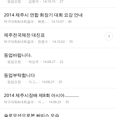
게시판명
작성자
작성시간
조회수
ㆍ등업요청ㆍ
김병극
14.10.15
27
2014 제주시 연합 회장기 대회 요강 안내
게시판명
작성자
작성시간
조회수
탁구대회&대회결과
빠른...
14.10.07
46
댓
제주전국체전 대진표
1
글
게시판명
작성자
작성시간
조회수
탁구대회&대회결과
한종수
14.10.02
70
수
등업바랍니다.
게시판명
작성자
작성시간
조회수
ㆍ등업요청ㆍ
박상국
14.08.27
22
등업부탁합니다
게시판명
작성자
작성시간
조회수
ㆍ등업요청ㆍ
지그...
14.08.27
25
2014 제주시장배 제8회 아시아...........
게시판명
작성자
작성시간
조회수
탁구대회&대회결과
이 ...
14.08.25
35
슬로모션으로본 써비스 모습