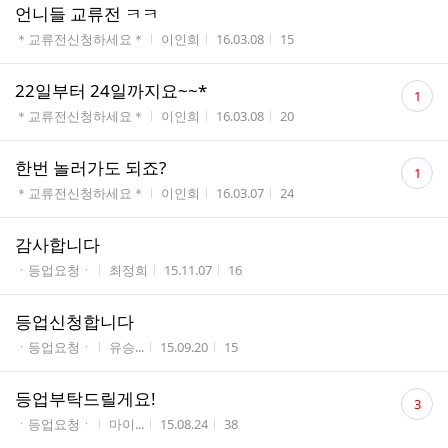
언니들 교류전 ㅋㅋ
게시판명
작성자
작성시간
조회수
＊교류전신청하세요＊
이인희
16.03.08
15
댓
22일부터 24일까지요~~*
1
글
게시판명
작성자
작성시간
조회수
＊교류전신청하세요＊
이인희
16.03.08
20
수
댓
한번 놀러가도 되죠?
1
글
게시판명
작성자
작성시간
조회수
＊교류전신청하세요＊
이인희
16.03.07
24
수
감사합니다
게시판명
작성자
작성시간
조회수
ㆍ등업요청ㆍ
최정희
15.11.07
16
등업신청합니다
게시판명
작성자
작성시간
조회수
ㆍ등업요청ㆍ
유승...
15.09.20
15
댓
등업부탁드릴게요!
3
글
게시판명
작성자
작성시간
조회수
ㆍ등업요청ㆍ
마이...
15.08.24
38
수