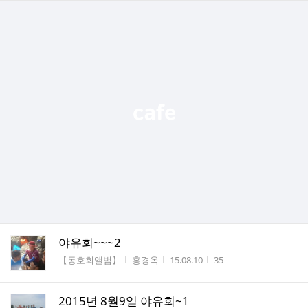
야유회~~~2
게시판명
작성자
작성시간
조회수
【동호회앨범】
홍경옥
15.08.10
35
2015년 8월9일 야유회~1