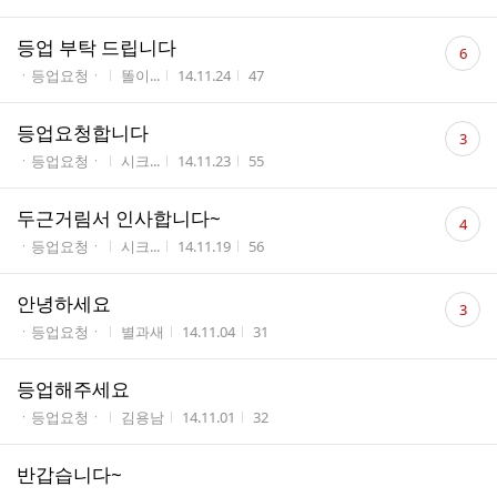
수
댓
등업 부탁 드립니다
6
글
게시판명
작성자
작성시간
조회수
ㆍ등업요청ㆍ
똘이...
14.11.24
47
수
댓
등업요청합니다
3
글
게시판명
작성자
작성시간
조회수
ㆍ등업요청ㆍ
시크...
14.11.23
55
수
댓
두근거림서 인사합니다~
4
글
게시판명
작성자
작성시간
조회수
ㆍ등업요청ㆍ
시크...
14.11.19
56
수
댓
안녕하세요
3
글
게시판명
작성자
작성시간
조회수
ㆍ등업요청ㆍ
별과새
14.11.04
31
수
등업해주세요
게시판명
작성자
작성시간
조회수
ㆍ등업요청ㆍ
김용남
14.11.01
32
반갑습니다~