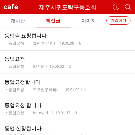
cafe
제주서귀포탁구동호회
카
개
페
별
개
정
카
게시판
최신글
이미지
가입하기
보
별
페
전
전
보
검
등업을 요청합니다.
카
체
기
색
체
게시판명
작성자
작성시간
조회수
ㆍ등업요청ㆍ
엘림(박성천)
19.06.09
6
페
글
글
리
메
등업요청
스
뉴
게시판명
작성자
작성시간
조회수
트
ㆍ등업요청ㆍ
약수터
19.06.02
2
등업요청합니다
게시판명
작성자
작성시간
조회수
ㆍ등업요청ㆍ
도우현우아빠(...
19.04.02
4
등업요청 합니다
게시판명
작성자
작성시간
조회수
ㆍ등업요청ㆍ
heroyad...
19.01.07
9
등업 신청합니다.