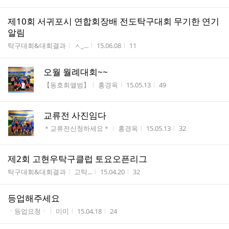
제10회 서귀포시 연합회장배 전도탁구대회 무기한 연기
알림
게시판명
작성자
작성시간
조회수
탁구대회&대회결과
ㅅ_...
15.06.08
11
오월 월례대회~~
게시판명
작성자
작성시간
조회수
【동호회앨범】
홍경옥
15.05.13
49
교류전 사진임다
게시판명
작성자
작성시간
조회수
＊교류전신청하세요＊
홍경옥
15.05.13
32
제2회 고현우탁구클럽 토요오픈리그
게시판명
작성자
작성시간
조회수
탁구대회&대회결과
고탁...
15.04.20
32
등업해주세요
게시판명
작성자
작성시간
조회수
ㆍ등업요청ㆍ
미미
15.04.18
24