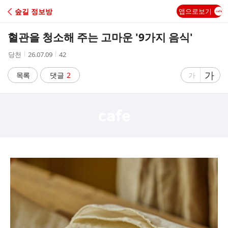
C
숲길 정보방
앱으로보기
A
혈관을 청소해 주는 고마운 '9가지 음식'
F
작
작
조
당천
26.07.09
42
성
성
회
E
자
시
수
글
가
글
목록
댓글
2
가
간
자
자
크
크
기
기
크
작
게
게