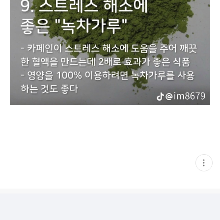
현
재
게
시
글
추
가
기