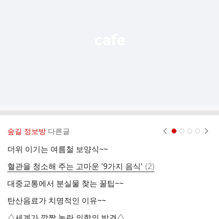
능
열
기
숲길 정보방
다른글
현재페이지 1
2
3
4
더위 이기는 여름철 보양식~~
♧
댓
혈관을 청소해 주는 고마운 '9가지 음식'
(
2
)
2
글
대중교통에서 분실물 찾는 꿀팁~~
병
탄산음료가 치명적인 이유~~
고
♤세계가 깜짝 놀란 의학의 발견♤