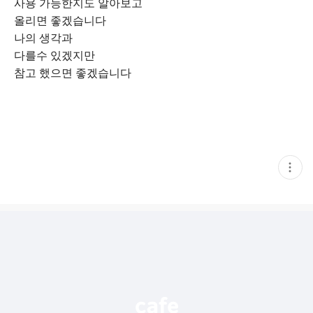
사용 가능한지도 알아보고
올리면 좋겠습니다
나의 생각과
다를수 있겠지만
참고 했으면 좋겠습니다
현
재
게
시
글
추
가
기
능
열
기