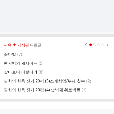
자유 ★ 게시판
다른글
현재페이지 1
2
3
4
댓
꽃다발
(
7
)
필
글
댓
행시방의 제시어는
(
5
)
글
댓
살아보니 이렇더라
(
8
)
필
글
댓
필향의 한옥 짓기 20평 (5)스케치업/부제 칫수
(
2
)
폭
글
댓
필향의 한옥 짓기 20평 (4) 슷벽체 황토벽돌
(
1
)
치
글