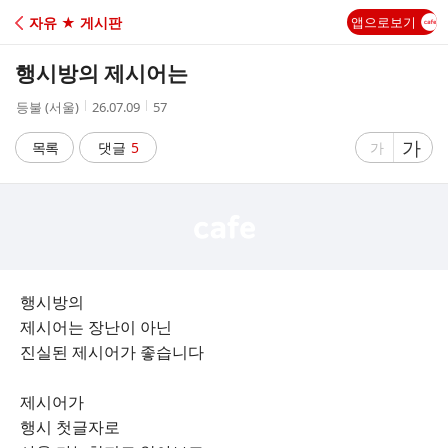
C
자유 ★ 게시판
앱으로보기
A
행시방의 제시어는
F
작
작
조
등불 (서울)
26.07.09
57
성
성
회
E
자
시
수
글
가
글
목록
댓글
5
가
간
자
자
크
크
기
기
크
작
게
게
행시방의
제시어는 장난이 아닌
진실된 제시어가 좋습니다
제시어가
행시 첫글자로