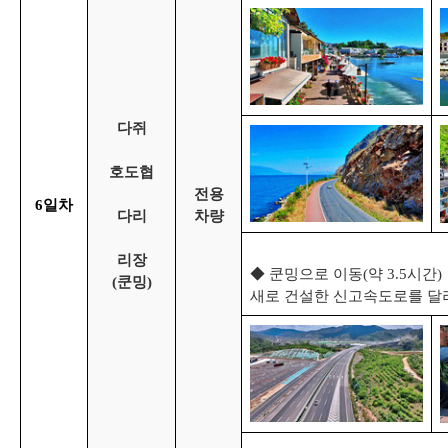
다쥐
호도협
전용
6
일
차
다리
차량
리장
◆ 쿤밍으로 이동(약 3.5시간)
(쿤밍)
새로 건설한 신고속도로를 달려