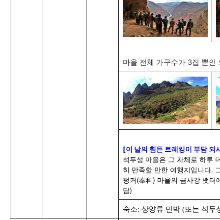
마을 전체 가구수가 3집 뿐인
[이 날의 힘든 트레킹이 부담 되
석두성 마을은 그 자체로 하루 
히 만족할 만한 여행지입니다. 
펑커(奉科) 마을의 금사강 뱃터
담)
숙소:
상양류 민박 (또는 석두