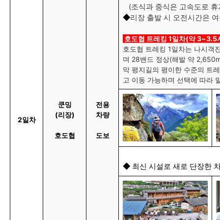
(조식과 중식은 고속도로 휴
리장 출발 시 오전시간은 여
◆
호도협 트레킹 1일차(약 3~3.5시간
호도협 트레킹 1일차는 나시객잔
며 28밴드 정상(해발 약 2,6
막 평지길의 평이한 수준의 트레
고 이동 가능하며 선택에 따라 
쿤밍
전용
(리장)
차량
2일차
호도협
도보
◆
최신 시설로 새로 단장한 