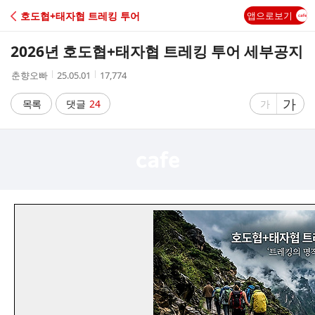
C
호도협+태자협 트레킹 투어
앱으로보기
A
2026년 호도협+태자협 트레킹 투어 세부공지
F
작
작
조
춘향오빠
25.05.01
17,774
성
성
회
E
자
시
수
글
가
글
목록
댓글
24
가
간
자
자
크
크
기
기
크
작
게
게