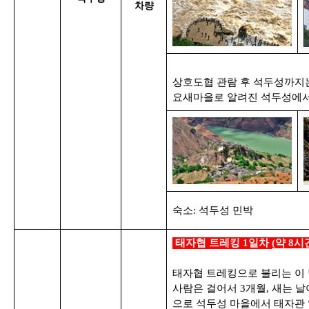
차량
상호도협 관람 후 석두성까지는
요새마을로 알려진 석두성에서
숙소:
석두성 민박
태자협 트레킹 1일차
(약 8시간
태자협 트레킹으로 불리는 이
사람은 걸어서
3개월, 새는 날
으로 석두성 마을에서 태자관 