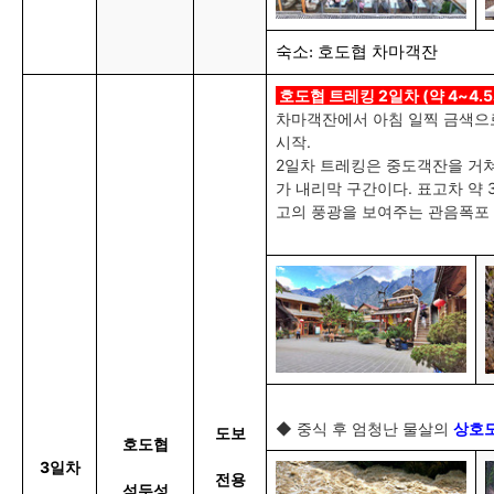
숙소: 호도협 차마객잔
호도협 트레킹 2일차 (약 4~4.5
차마객잔에서 아침 일찍 금색으
시작.
2일차 트레킹은 중도객잔을 거쳐
가 내리막 구간이다. 표고차 약 
고의 풍광을 보여주는 관음폭포 
◆ 중식 후 엄청난 물살의
상호
도보
호도협
3일차
전용
석두성