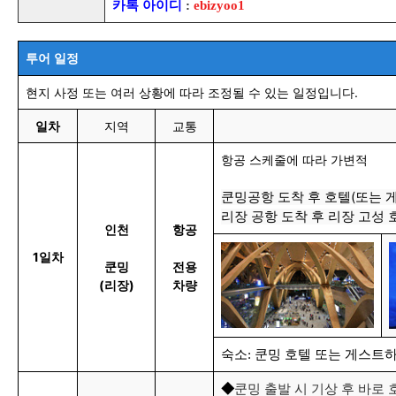
카톡 아이디
:
ebizyoo1
투어 일정
현지 사정 또는 여러 상황에 따라 조정될 수 있는 일정입니다.
일차
지역
교통
항공 스케줄에 따라 가변적
쿤밍공항
도착 후 호텔(또는 
리장 공항 도착 후 리장 고성 
인천
항공
1일차
쿤밍
전용
(리장)
차량
숙소: 쿤밍 호텔 또는 게스트하
쿤밍 출발 시 기
상 후 바로 
◆