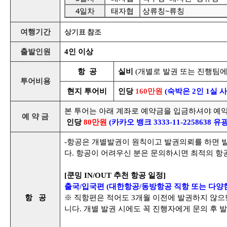
4일차
태자협
상류칭~류칭
상기표 참조
여행기간
출발인원
4인 이상
항 공
실비
(개별로 발권 또는 진행팀에
투어비용
현지 투어비
인당
160만원
(숙박은 2인 1실 
본 투어는 아래 계좌로 예약금을 입금하셔야 예
예 약 금
인당
8
0만원
(카카오 뱅크 3333-11-2258638 유
-항공은 개별발권이 원칙이고 발권의뢰를 하면
다. 항공이 어려우신 분은 문의하시면 최적의 항
[쿤밍 IN/OUT 추천 항공 일정]
출
국/입국편 (대한항공/동방항공 직항 또는 다양
항 공
※
직항편은 적어도 3개월 이전에 발권하지 않으
니다. 개별 발권 시에도 꼭 진행자에게 문의 후 