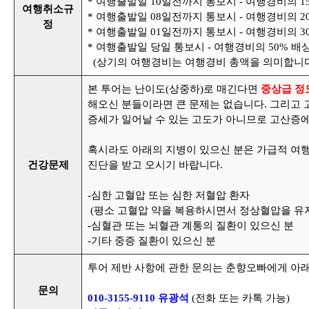
* 여행출발일 10일전까지 통보시 - 여행경비의 1
여행취소규
* 여행출발일 08일전까지 통보시 - 여행경비의 2
정
* 여행출발일 01일전까지 통보시 - 여행경비의 3
* 여행출발일 당일 통보시 - 여행경비의 50% 배
(상기의 여행경비는 여행경비 총액을 의미합니다
본 투어는 난이도(상중하)로 매긴다면
중상급 정
해오신 분들이라면 큰 문제는 없습니다. 그리고
증세가 일어날 수 있는 고도가 아니므로 고산증에
혹시라도 아래의 지병이 있으신 분은 가급적 여
건
강문제
진단을 받고 오시기 바랍니다.
-심한 고혈압 또는 심한 저혈압 환자
(평소 고혈압 약을 복용하시면서 정상혈압을 유
-심혈관 또는 뇌혈관 계통의 질환이 있으신 분
-기타 중증 질환이 있으신 분
투어 제반 사항에 관한 문의는 춘향오빠에게 아
문의
010-3155-9110 유광석
(전화 또는 카톡 가능)