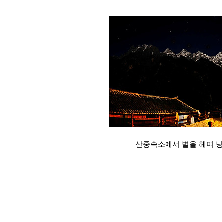
산중숙소에서 별을 헤며 낭