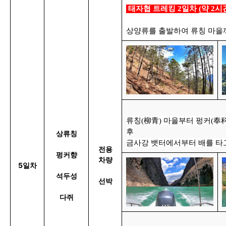
태자협 트레킹 2일차
(약 2시간
상양류를 출발하여 류칭 마을
류칭(柳青) 마을부터 펑커(奉
후
상류칭
금사강 뱃터에서부터 배를 타
전용
펑커향
차량
5일차
석두성
선박
다쥐