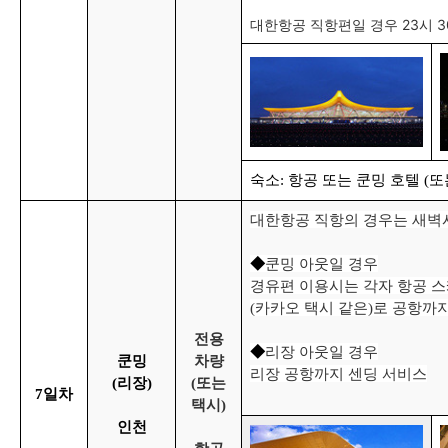
대한항공 직항편일 경우 23시 
숙소: 항공 또는 쿤밍 호텔 (
대한항공 직항의 경우는 새벽
쿤밍 아웃일 경우
◆
경유편 이용시는 각자 항공 스
(카카오 택시 같은)로 공항까
전
용
리장 아웃일 경우
◆
쿤밍
차량
리장 공항까지 센딩 서비스
(리장)
(또는
7
일차
택시)
인천