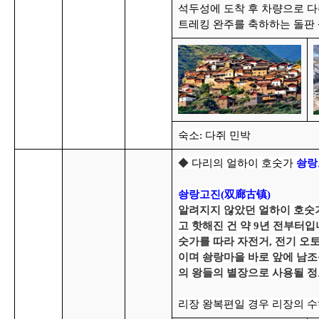
석두성에 도착 후 차량으로 다쥐
트레킹 완주를 축하하는 돌판
숙소:
다쥐 민박
◆
다리의 얼하이 호숫가
솽랑
솽랑고진(双廊古镇)
알려지지 않았던 얼하이 호숫
고 핫해진 건 약 9년 전부터입
숫가를 따라 자전거, 전기 오
이며 솽랑마을 바로 앞에 남조
의 왕들의 별장으로 사용될 정
리장 왕복편일 경우 리장의 수