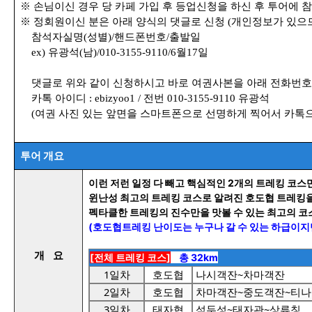
※ 손님이신 경우 당 카페 가입 후 등업신청을 하신 후 투어에 
※ 정회원이신 분은 아래 양식의 댓글로 신청 (개인정보가 있으
참석자실명(성별)/핸드폰번호/출발일
ex) 유광석(남)/010-3155-9110/6월17일
댓글로 위와 같이 신청하시고 바로 여권사본을 아래 전화번호
카톡 아이디 : ebizyoo1 / 전번 010-3155-9110 유광석
(여권 사진 있는 앞면을 스마트폰으로 선명하게 찍어서 카톡으
투어 개요
이런 저런 일정 다 빼고 핵심적인 2개의 트레킹 코
윈난성 최고의 트레킹 코스로 알려진 호도협 트레킹을
펙타클한 트레킹의 진수만을 맛볼 수 있는 최고의 코
(호도협트레킹 난이도는 누구나 갈 수 있는 하급이
개 요
[전체 트레킹 코스]
총 32km
1일차
호도협
나시객잔~차마객잔
2일차
호도협
차마객잔~중도객잔~티
3일차
태자협
석두성~태자관~상류칭