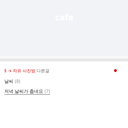
기
§ → 자유 사진방
다른글
현재페이지 1
댓
날씨
(
8
)
글
댓
저녁 날씨가 춥네요
(
7
)
글