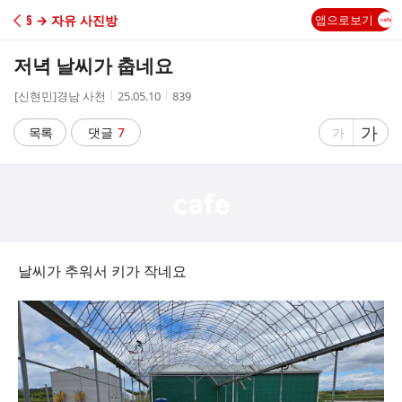
C
§ → 자유 사진방
앱으로보기
A
저녁 날씨가 춥네요
F
작
작
조
[신현민]경남 사천
25.05.10
839
성
성
회
E
자
시
수
글
가
글
목록
댓글
7
가
간
자
자
크
크
기
기
크
작
게
게
날씨가 추워서 키가 작네요