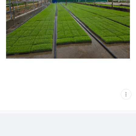
현
재
게
시
글
추
가
기
능
열