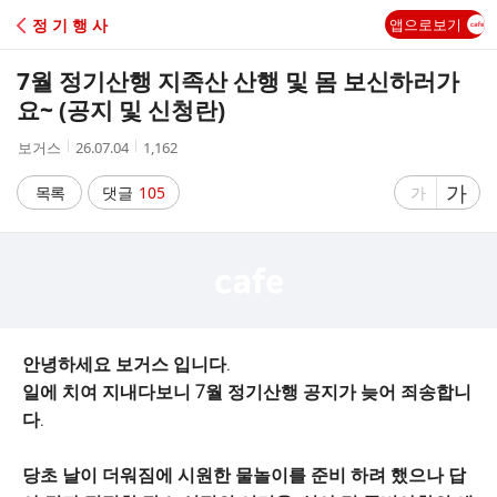
C
정 기 행 사
앱으로보기
A
7월 정기산행 지족산 산행 및 몸 보신하러가
F
요~ (공지 및 신청란)
작
작
조
보거스
26.07.04
1,162
E
성
성
회
자
시
수
글
가
글
목록
댓글
105
가
간
자
자
크
크
기
기
크
작
게
게
안녕하세요 보거스 입니다.
일에 치여 지내다보니 7월 정기산행 공지가 늦어 죄송합니
다.
당초 날이 더워짐에 시원한 물놀이를 준비 하려 했으나 답