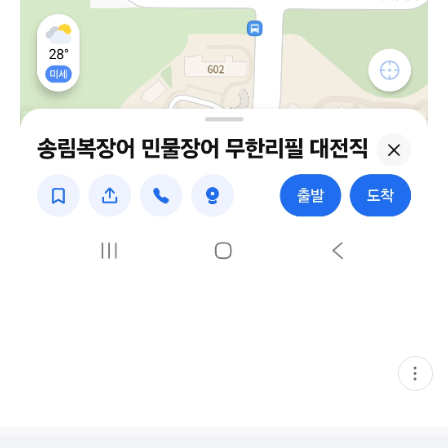
현
재
게
시
글
추