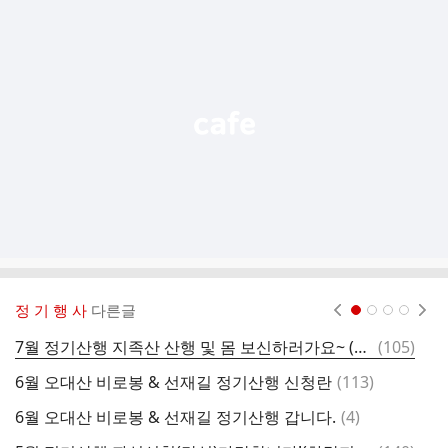
가
기
능
열
기
정 기 행 사
다른글
현재페이지 1
2
3
4
댓
7월 정기산행 지족산 산행 및 몸 보신하러가요~ (공지 및 신청란)
(
105
)
4
글
댓
6월 오대산 비로봉 & 선재길 정기산행 신청란
(
113
)
4
글
댓
6월 오대산 비로봉 & 선재길 정기산행 갑니다.
(
4
)
3
글