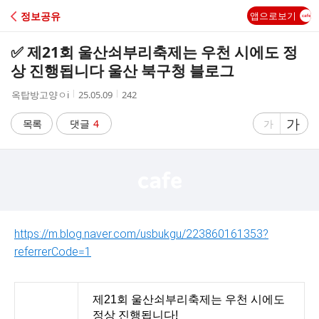
C
정보공유
앱으로보기
A
✅ 제21회 울산쇠부리축제는 우천 시에도 정
F
상 진행됩니다 울산 북구청 블로그
작
작
조
옥탑방고양ㅇi
25.05.09
242
E
성
성
회
자
시
수
글
가
글
목록
댓글
4
가
간
자
자
크
크
기
기
크
작
게
게
https://m.blog.naver.com/usbukgu/223860161353?
referrerCode=1
제21회 울산쇠부리축제는 우천 시에도
정상 진행됩니다!