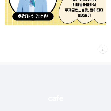
현
재
게
시
글
추
가
기
능
열
기