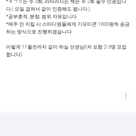
*ㅎㄱㅇ는 주 3회, 리터러시는 책은 주 2회 필수 인증입니
다.( 요일 겹쳐서 같이 인증해도 됩니다.)
*공부흔적, 분량, 범위 자유입니다.
*매주 안 지킬 시 스터디원들에게 기프티콘 1000원씩 송금
하는 방식으로 진행하겠습니다.
이렇게 11월전까지 같이 하실 선생님!(저 포함 2-3명 모집
합니다)
현
재
게
시
글
추
가
기
능