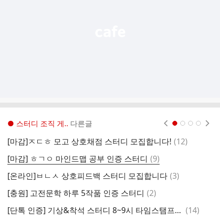
열
기
● 스터디 조직 게..
다른글
현재페이지 1
2
3
4
댓
[마감]ㅈㄷㅎ 모고 상호채점 스터디 모집합니다!
(
12
)
9
글
댓
[마감] ㅎㄱㅇ 마인드맵 공부 인증 스터디
(
9
)
글
댓
[온라인]ㅂㄴㅅ 상호피드백 스터디 모집합니다
(
3
)
일
글
댓
[충원] 고전문학 하루 5작품 인증 스터디
(
2
)
글
댓
[단톡 인증] 기상&착석 스터디 8~9시 타임스탬프로 인증
(
14
)
글