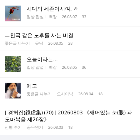
시대의 세존이시여. ㅎ
게시판명
작성자
작성시간
조회수
일상 잡설
백장
26.08.07
33
ㅡ천국 같은 노후를 사는 비결
게시판명
작성자
작성시간
조회수
좋은글 나누기
유당
26.08.05
28
오늘이라는...
게시판명
작성자
작성시간
조회수
일상 잡설
백장
26.08.05
36
에고
게시판명
작성자
작성시간
조회수
좋은글 나누기
오시아닉
26.08.04
18
[ 경허집(鏡虛集) (70) ] 20260803 《깨어있는 눈(眼) 과
도마복음 제26장》
게시판명
작성자
작성시간
조회수
신행 수기
공무연기
26.08.03
18