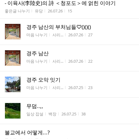
- 이육사(李陸史)의 詩 ＜청포도＞에 얽힌 이야기
게시판명
작성자
작성시간
조회수
좋은글 나누기
유당
26.07.26
15
경주 남산의 부처님들♡()()()
게시판명
작성자
작성시간
조회수
마음 나누기
사리...
26.07.26
27
경주 남산
게시판명
작성자
작성시간
조회수
마음 나누기
사리...
26.07.26
22
경주 오악 잇기
게시판명
작성자
작성시간
조회수
마음 나누기
사리...
26.07.25
23
무덤..,,
게시판명
작성자
작성시간
조회수
일상 잡설
백장
26.07.25
38
불교에서 어떻게...?