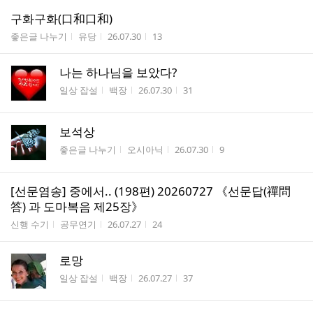
구화구화(口和口和)
게시판명
작성자
작성시간
조회수
좋은글 나누기
유당
26.07.30
13
나는 하나님을 보았다?
게시판명
작성자
작성시간
조회수
일상 잡설
백장
26.07.30
31
보석상
게시판명
작성자
작성시간
조회수
좋은글 나누기
오시아닉
26.07.30
9
[선문염송] 중에서.. (198편) 20260727 《선문답(禪問
答) 과 도마복음 제25장》
게시판명
작성자
작성시간
조회수
신행 수기
공무연기
26.07.27
24
로망
게시판명
작성자
작성시간
조회수
일상 잡설
백장
26.07.27
37