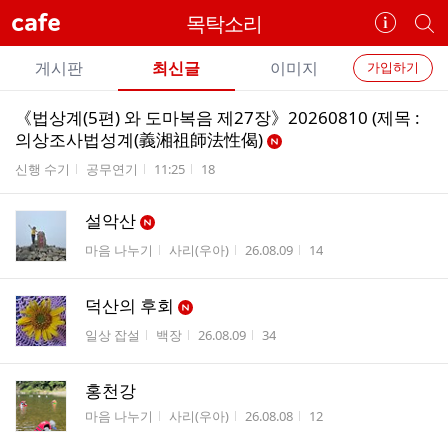
cafe
목탁소리
카
개
페
별
개
정
카
게시판
최신글
이미지
가입하기
보
별
페
전
전
보
검
《법상계(5편) 와 도마복음 제27장》20260810 (제목 :
카
체
기
색
체
의상조사법성계(義湘祖師法性偈)
페
글
글
게시판명
작성자
작성시간
조회수
신행 수기
공무연기
11:25
18
리
메
스
뉴
설악산
트
게시판명
작성자
작성시간
조회수
마음 나누기
사리(우아)
26.08.09
14
덕산의 후회
게시판명
작성자
작성시간
조회수
일상 잡설
백장
26.08.09
34
홍천강
게시판명
작성자
작성시간
조회수
마음 나누기
사리(우아)
26.08.08
12