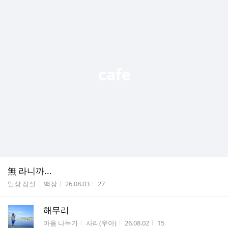
無 라니까...
게시판명
작성자
작성시간
조회수
일상 잡설
백장
26.08.03
27
해무리
게시판명
작성자
작성시간
조회수
마음 나누기
사리(우아)
26.08.02
15