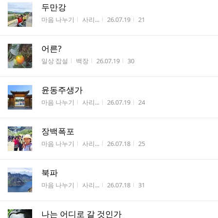
두만강
게시판명
작성자
작성시간
조회수
마음 나누기
사리...
26.07.19
21
어른?
게시판명
작성자
작성시간
조회수
일상 잡설
백장
26.07.19
30
윤동주생가
게시판명
작성자
작성시간
조회수
마음 나누기
사리...
26.07.19
24
장백폭포
게시판명
작성자
작성시간
조회수
마음 나누기
사리...
26.07.18
25
북파
게시판명
작성자
작성시간
조회수
마음 나누기
사리...
26.07.18
31
나는 어디로 갈 것인가