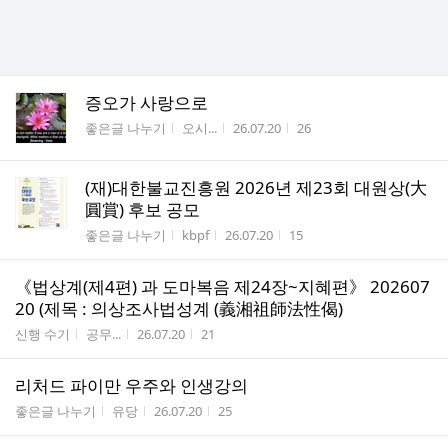
증오가 사랑으로
게시판명
작성자
작성시간
조회수
좋은글 나누기
오시...
26.07.20
26
(재)대한불교진흥원 2026년 제23회 대원상(大
圓賞) 후보 공모
게시판명
작성자
작성시간
조회수
좋은글 나누기
kbpf
26.07.20
15
《법상계(제4편) 과 도마복음 제24장~지혜편》 202607
20 (제목 : 의상조사법성계 (義湘祖師法性偈)
게시판명
작성자
작성시간
조회수
신행 수기
공무...
26.07.20
21
리처드 파이만 우주와 인생강의
게시판명
작성자
작성시간
조회수
좋은글 나누기
유당
26.07.20
25