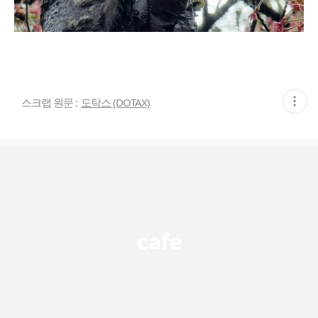
현
스크랩 원문 :
도탁스 (DOTAX)
재
게
시
글
추
가
기
능
열
기