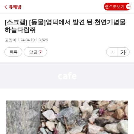
C
유쾌방
앱으로보기
A
[스크랩] [동물]
영덕에서 발견 된 천연기념물
F
하늘다람쥐
작
작
조
고양이
24.04.19
3,626
E
성
성
회
자
시
수
글
가
글
목록
댓글
7
가
간
자
자
크
크
기
기
크
작
게
게