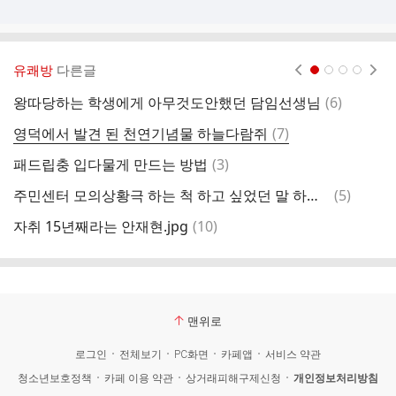
유쾌방
다른글
현재페이지 1
2
3
4
댓
왕따당하는 학생에게 아무것도안했던 담임선생님
(
6
)
해
글
댓
영덕에서 발견 된 천연기념물 하늘다람쥐
(
7
)
대
글
댓
패드립충 입다물게 만드는 방법
(
3
)
진
글
댓
주민센터 모의상황극 하는 척 하고 싶었던 말 하는 중.mp4
(
5
)
중
글
댓
자취 15년째라는 안재현.jpg
(
10
)
어
글
맨위로
로그인
전체보기
PC화면
카페앱
서비스 약관
청소년보호정책
카페 이용 약관
상거래피해구제신청
개인정보처리방침