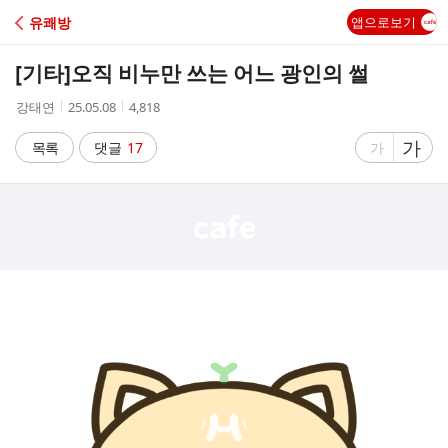
C
유쾌방
앱으로보기
A
[기타]
오직 비누만 쓰는 어느 광인의 썰
F
작
작
조
강태연
25.05.08
4,818
성
성
회
E
자
시
수
글
가
글
목록
댓글
17
가
간
자
자
크
크
기
기
크
작
게
게