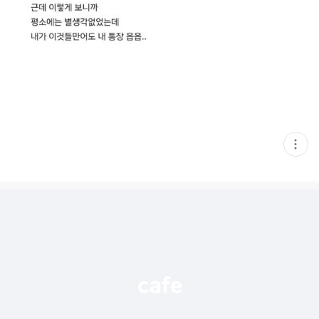
현
재
게
시
글
추
가
기
능
열
기