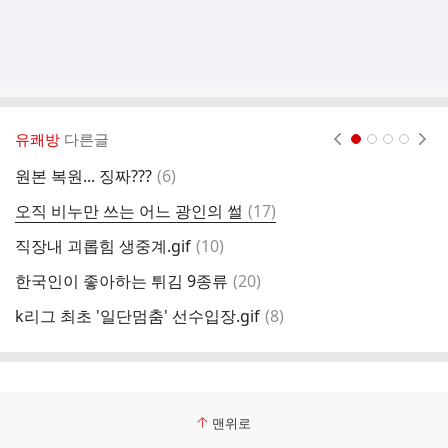
유쾌방
다른글
현재페이지 1
2
3
4
댓
원본 복원... 징짜???
(
6
)
글
댓
오직 비누만 쓰는 어느 광인의 썰
(
17
)
한
글
댓
직장내 괴롭힘 생중계.gif
(
10
)
의
글
댓
한국인이 좋아하는 튀김 9종류
(
20
)
국
글
댓
k리그 최초 '일단멈춤' 선수입장.gif
(
8
)
고
글
맨위로